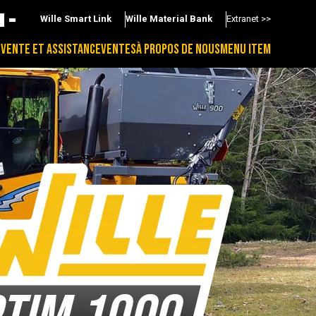
Wille Smart Link
Wille Material Bank
Extranet >>
-VENTE ET ASSISTANCE
VENTES
À PROPOS DE NOUS
MENU ITEM