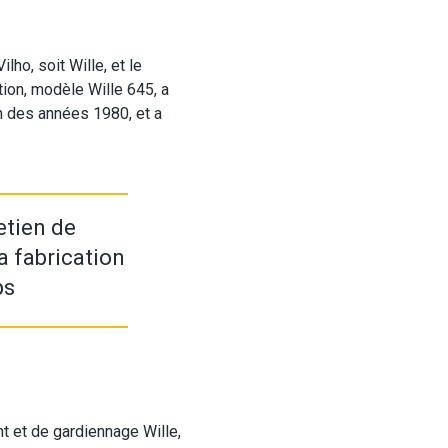
ho, soit Wille, et le
ion, modèle Wille 645, a
in des années 1980, et a
etien de
a fabrication
ps
t et de gardiennage Wille,