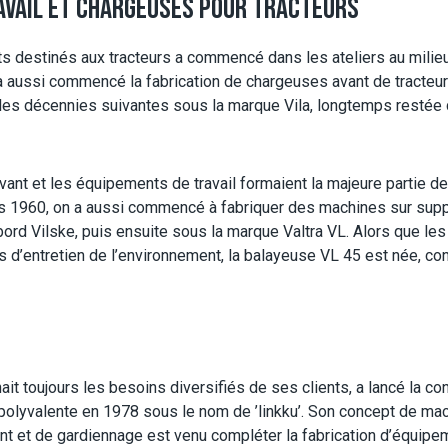
AVAIL ET CHARGEUSES POUR TRACTEURS
ts destinés aux tracteurs a commencé dans les ateliers au milie
’a aussi commencé la fabrication de chargeuses avant de tracteur
les décennies suivantes sous la marque Vila, longtemps resté
ant et les équipements de travail formaient la majeure partie de
es 1960, on a aussi commencé à fabriquer des machines sur suppo
’abord Vilske, puis ensuite sous la marque Valtra VL. Alors que 
s d’entretien de l’environnement, la balayeuse VL 45 est née, con
ait toujours les besoins diversifiés de ses clients, a lancé la co
 polyvalente en 1978 sous le nom de ’linkku’. Son concept de ma
ent et de gardiennage est venu compléter la fabrication d’équipem