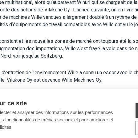
pe multinational, alors qu’auparavant Wihuri qui se chargeait de 
orité des actions de Vilakone Oy. L’année suivante, on en livré au
tale de machines Wille vendues a largement doublé à un rythme d
ités d’équipements de travail compatibles avec Wille ont vu le jo
onstant et les nouvelles zones de marché ont toujours été la s
 augmentation des importations, Wille s’est frayé la voie dans d
ord, voir jusqu’au Spitzberg.
d’entretien de l’environnement Wille a connu un essor avec le c
ille. Vilakone Oy est devenue Wille Machines Oy.
r ce site
llecter et analyser des informations sur les performances
ir des fonctionnalités de médias sociaux et pour améliorer et
icités.
’ENVIRONNEMENT
ENGINS DE TRAVAIL
SERVICE APRÈS-VENTE ET ASSISTA