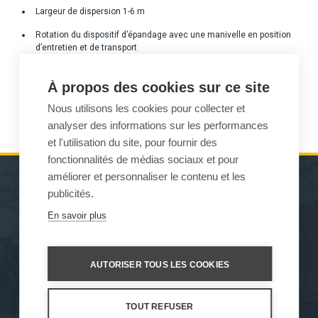
Largeur de dispersion 1-6 m
Rotation du dispositif d’épandage avec une manivelle en position
d’entretien et de transport
Dans le réservoir filet de protection et couverture
À propos des cookies sur ce site
« Vitre de vérification » de la quantité de remplissage du réservoir.
Nous utilisons les cookies pour collecter et
Béquilles pour entreposage
analyser des informations sur les performances
et l'utilisation du site, pour fournir des
fonctionnalités de médias sociaux et pour
améliorer et personnaliser le contenu et les
publicités.
MACHINES D’ENTRETIEN
SERVICE APRÈS-VENTE
En savoir plus
DE L’ENVIRONNEMENT
ET ASSISTANCE
ENGINS DE TRAVAIL
VENTES
AUTORISER TOUS LES COOKIES
À PROPOS DE NOUS
TOUT REFUSER
Nos valeurs
Protection des données
Conditions d'utilisation