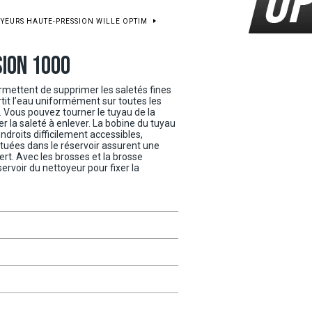
YEURS HAUTE-PRESSION WILLE OPTIM
ION 1000
rmettent de supprimer les saletés fines
rtit l’eau uniformément sur toutes les
. Vous pouvez tourner le tuyau de la
er la saleté à enlever. La bobine du tuyau
droits difficilement accessibles,
tuées dans le réservoir assurent une
rt. Avec les brosses et la brosse
servoir du nettoyeur pour fixer la