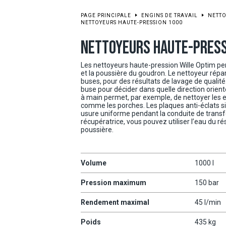
PAGE PRINCIPALE
ENGINS DE TRAVAIL
NETTO
NETTOYEURS HAUTE-PRESSION 1000
NETTOYEURS HAUTE-PRESS
Les nettoyeurs haute-pression Wille Optim pe
et la poussière du goudron. Le nettoyeur répa
buses, pour des résultats de lavage de qualité
buse pour décider dans quelle direction orient
à main permet, par exemple, de nettoyer les en
comme les porches. Les plaques anti-éclats si
usure uniforme pendant la conduite de transfe
récupératrice, vous pouvez utiliser l’eau du ré
poussière.
Volume
1000 l
Pression maximum
150 bar
Rendement maximal
45 l/min
Poids
435 kg