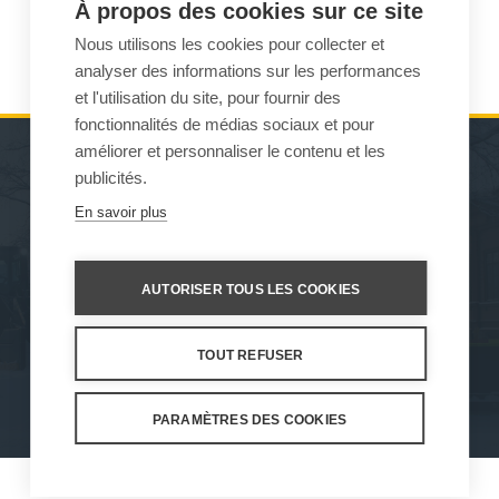
pour la conduite de transfert. La fonctionnalité Automatic Eco
À propos des cookies sur ce site
Drive renforce aussi le confort de conduite du pilote en
Nous utilisons les cookies pour collecter et
réduisant le niveau sonore.
analyser des informations sur les performances
et l'utilisation du site, pour fournir des
fonctionnalités de médias sociaux et pour
améliorer et personnaliser le contenu et les
publicités.
MACHINES D’ENTRETIEN
SERVICE APRÈS-VENTE
En savoir plus
DE L’ENVIRONNEMENT
ET ASSISTANCE
ENGINS DE TRAVAIL
VENTES
AUTORISER TOUS LES COOKIES
À PROPOS DE NOUS
TOUT REFUSER
Nos valeurs
Protection des données
Conditions d'utilisation
Paramètres des cookies
PARAMÈTRES DES COOKIES