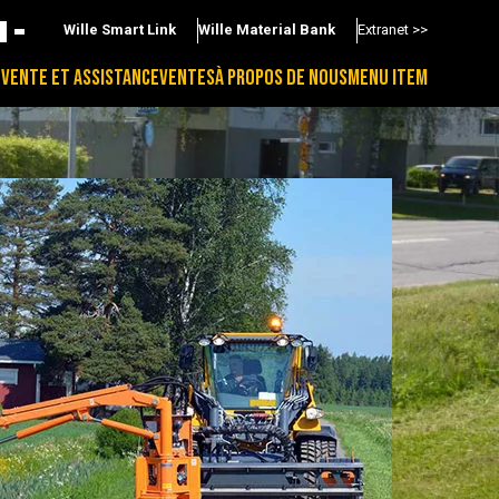
Wille Smart Link
Wille Material Bank
Extranet >>
-VENTE ET ASSISTANCE
VENTES
À PROPOS DE NOUS
MENU ITEM