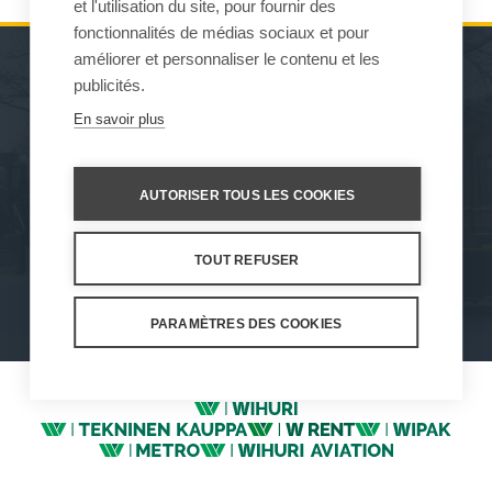
et l'utilisation du site, pour fournir des
fonctionnalités de médias sociaux et pour
améliorer et personnaliser le contenu et les
publicités.
MACHINES D’ENTRETIEN
SERVICE APRÈS-VENTE
En savoir plus
DE L’ENVIRONNEMENT
ET ASSISTANCE
ENGINS DE TRAVAIL
VENTES
AUTORISER TOUS LES COOKIES
À PROPOS DE NOUS
TOUT REFUSER
Nos valeurs
Protection des données
Conditions d'utilisation
Paramètres des cookies
PARAMÈTRES DES COOKIES