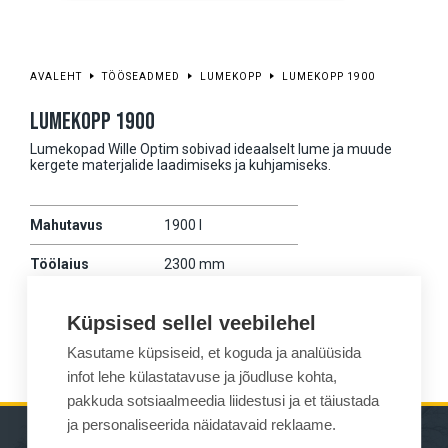
AVALEHT
TÖÖSEADMED
LUMEKOPP
LUMEKOPP 1900
LUMEKOPP 1900
Lumekopad Wille Optim sobivad ideaalselt lume ja muude
kergete materjalide laadimiseks ja kuhjamiseks.
Mahutavus
1900 l
Töölaius
2300 mm
Mass
425 kg
Küpsised sellel veebilehel
Kokkusobivus
675
Kasutame küpsiseid, et koguda ja analüüsida
infot lehe külastatavuse ja jõudluse kohta,
pakkuda sotsiaalmeedia liidestusi ja et täiustada
ja personaliseerida näidatavaid reklaame.