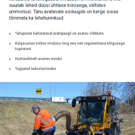
suunab lehed düüsi ühtlase kiirusega, vältides 
ummistusi. Tänu avatavale esiluugile on kerge sisse 
tõmmata ka lehehunnikuid.
Tahapoole kallutataval prahipaagil on avatav võrkkate
Külgsuunas töötav imidüüs ning ees neli reguleeritava kõrgusega
tugiratast
Hüdrauliliselt avanev esiuks
Tugijalad ladustamiseks