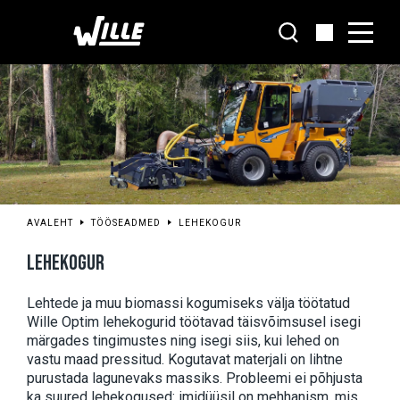
Liigu
põhisisu
juurde
AVALEHT
TÖÖSEADMED
LEHEKOGUR
LEHEKOGUR
Lehtede ja muu biomassi kogumiseks välja töötatud 
Wille Optim lehekogurid töötavad täisvõimsusel isegi 
märgades tingimustes ning isegi siis, kui lehed on 
vastu maad pressitud. Kogutavat materjali on lihtne 
purustada lagunevaks massiks. Probleemi ei põhjusta 
ka suured lehekogused: imidüüsil on mehhanism, mis 