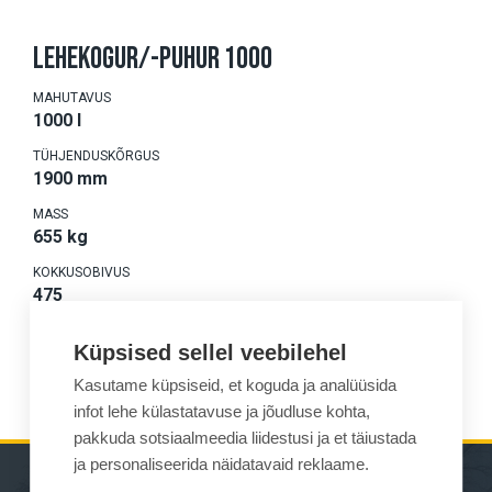
LEHEKOGUR/-PUHUR 1000
MAHUTAVUS
1000 l
TÜHJENDUSKÕRGUS
1900 mm
MASS
655 kg
KOKKUSOBIVUS
475
Küpsised sellel veebilehel
TUTVU LÄHEMALT
Kasutame küpsiseid, et koguda ja analüüsida
infot lehe külastatavuse ja jõudluse kohta,
pakkuda sotsiaalmeedia liidestusi ja et täiustada
ja personaliseerida näidatavaid reklaame.