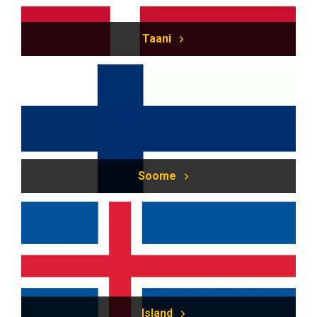
Taani
Soome
Island