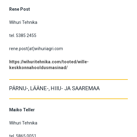
Rene Post
Wihuri Tehnika
tel. 5385 2455
rene.post(at)wihuriagri.com
https://wihuritehnika.com/tooted/wille-
keskkonnahooldusmasinad/
PÄRNU-, LÄÄNE-, HIIU- JA SAAREMAA
Maiko Teller
Wihuri Tehnika
tel. 5865 0051