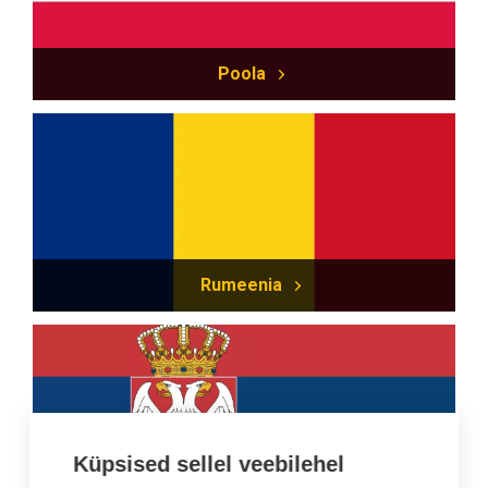
Poola
Rumeenia
Küpsised sellel veebilehel