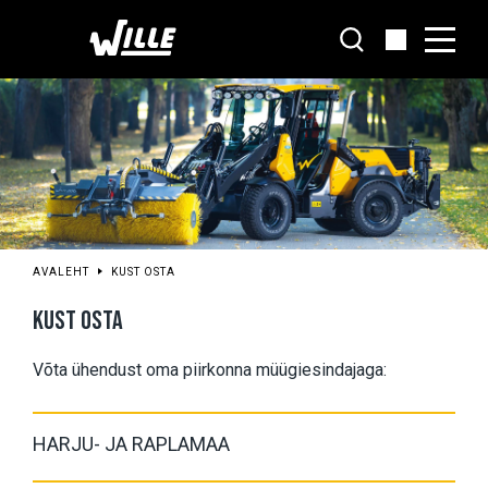
Liigu
põhisisu
juurde
AVALEHT
KUST OSTA
KUST OSTA
Võta ühendust oma piirkonna müügiesindajaga:
HARJU- JA RAPLAMAA