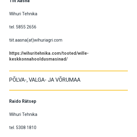
Tiit Aasna
Wihuri Tehnika
tel. 5855 2656
tiit.aasna(at)wihuriagri.com
https://wihuritehnika.com/tooted/wille-
keskkonnahooldusmasinad/
PÕLVA-, VALGA- JA VÕRUMAA
Raido Rätsep
Wihuri Tehnika
tel. 5308 1810