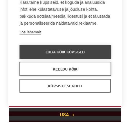
Serbia
Kasutame küpsiseid, et koguda ja analüüsida
infot lehe külastatavuse ja jõudluse kohta,
pakkuda sotsiaalmeedia liidestusi ja et täiustada
ja personaliseerida näidatavaid reklaame.
Loe lähemalt
LUBA KÕIK KÜPSISED
Rootsi
KEELDU KÕIK
KÜPSISTE SEADED
USA