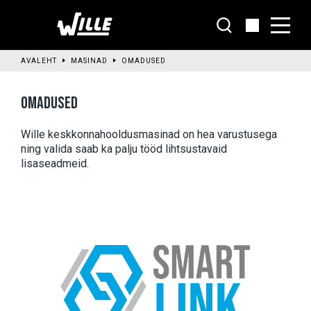
Liigu
põhisisu
juurde
AVALEHT
MASINAD
OMADUSED
OMADUSED
Wille keskkonnahooldusmasinad on hea varustusega 
ning valida saab ka palju tööd lihtsustavaid 
lisaseadmeid.