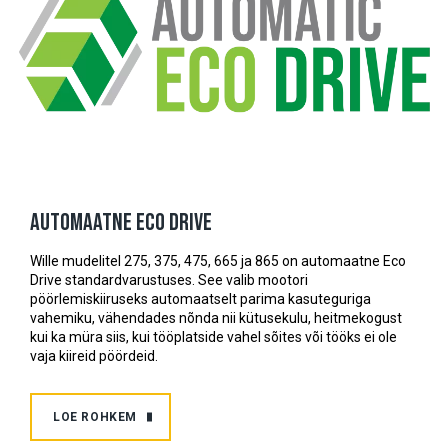
Automaatne Eco Drive
Wille mudelitel 275, 375, 475, 665 ja 865 on automaatne Eco
Drive standardvarustuses. See valib mootori
pöörlemiskiiruseks automaatselt parima kasuteguriga
vahemiku, vähendades nõnda nii kütusekulu, heitmekogust
kui ka müra siis, kui tööplatside vahel sõites või tööks ei ole
vaja kiireid pöördeid.
LOE ROHKEM