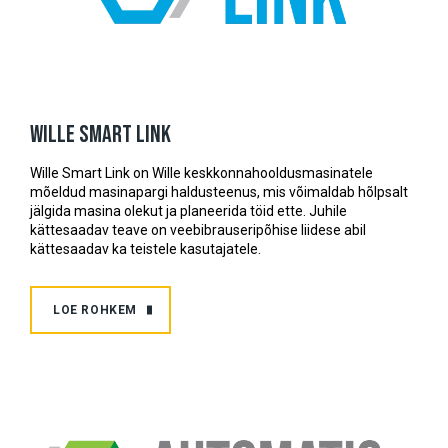
Wille Smart Link
Wille Smart Link on Wille keskkonnahooldusmasinatele
mõeldud masinapargi haldusteenus, mis võimaldab hõlpsalt
jälgida masina olekut ja planeerida töid ette. Juhile
kättesaadav teave on veebibrauseripõhise liidese abil
kättesaadav ka teistele kasutajatele.
LOE ROHKEM