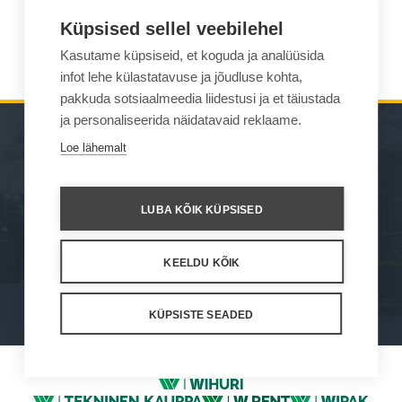
Küpsised sellel veebilehel
LOE ROHKEM
Kasutame küpsiseid, et koguda ja analüüsida
infot lehe külastatavuse ja jõudluse kohta,
pakkuda sotsiaalmeedia liidestusi ja et täiustada
ja personaliseerida näidatavaid reklaame.
Loe lähemalt
MASINAD
KUST OSTA
TÖÖSEADMED
KONTAKT
LUBA KÕIK KÜPSISED
HOOLDUS JA TUGI
KEELDU KÕIK
How We Work
Privacy Statement
Privacy Policy
Cookie Settings
KÜPSISTE SEADED