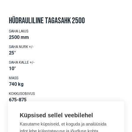
HÜDRAULILINE TAGASAHK 2500
SAHA LAIUS
2500 mm
SAHA NURK +/-
25°
SAHA KALLE +/-
10°
MASS
740 kg
KOKKUSOBIVUS
675-875
Küpsised sellel veebilehel
TUTVU LÄHEMALT
Kasutame küpsiseid, et koguda ja analüüsida
infot lehe külastatavuse ja jõudluse kohta,