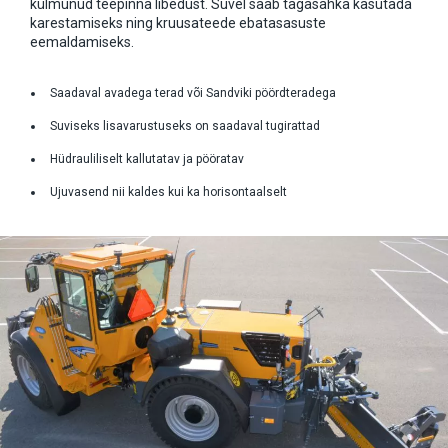
külmunud teepinna libedust. Suvel saab tagasahka kasutada
karestamiseks ning kruusateede ebatasasuste
eemaldamiseks.
Saadaval avadega terad või Sandviki pöördteradega
Suviseks lisavarustuseks on saadaval tugirattad
Hüdrauliliselt kallutatav ja pööratav
Ujuvasend nii kaldes kui ka horisontaalselt