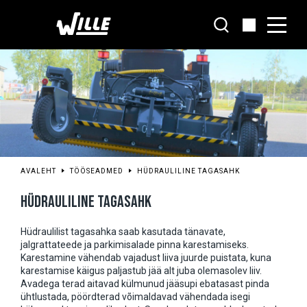
Liigu
põhisisu
juurde
AVALEHT
TÖÖSEADMED
HÜDRAULILINE TAGASAHK
HÜDRAULILINE TAGASAHK
Hüdraulilist tagasahka saab kasutada tänavate,
jalgrattateede ja parkimisalade pinna karestamiseks.
Karestamine vähendab vajadust liiva juurde puistata, kuna
karestamise käigus paljastub jää alt juba olemasolev liiv.
Avadega terad aitavad külmunud jääsupi ebatasast pinda
ühtlustada, pöördterad võimaldavad vähendada isegi