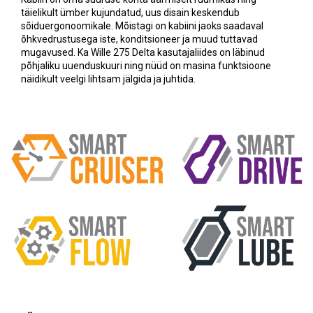
täielikult ümber kujundatud, uus disain keskendub
sõiduergonoomikale. Mõistagi on kabiini jaoks saadaval
õhkvedrustusega iste, konditsioneer ja muud tuttavad
mugavused. Ka Wille 275 Delta kasutajaliides on läbinud
põhjaliku uuenduskuuri ning nüüd on masina funktsioone
näidikult veelgi lihtsam jälgida ja juhtida.