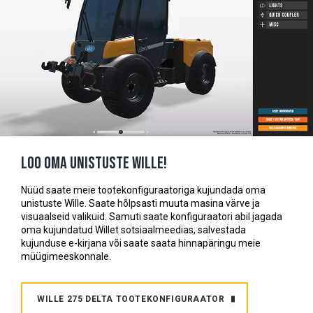
Loo oma unistuste Wille!
Nüüd saate meie tootekonfiguraatoriga kujundada oma
unistuste Wille. Saate hõlpsasti muuta masina värve ja
visuaalseid valikuid. Samuti saate konfiguraatori abil jagada
oma kujundatud Willet sotsiaalmeedias, salvestada
kujunduse e-kirjana või saate saata hinnapäringu meie
müügimeeskonnale.
WILLE 275 DELTA TOOTEKONFIGURAATOR