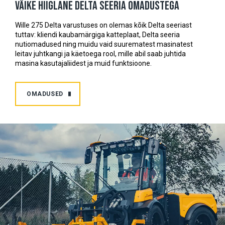
Väike hiiglane Delta seeria omadustega
Wille 275 Delta varustuses on olemas kõik Delta seeriast
tuttav: kliendi kaubamärgiga katteplaat, Delta seeria
nutiomadused ning muidu vaid suurematest masinatest
leitav juhtkangi ja käetoega rool, mille abil saab juhtida
masina kasutajaliidest ja muid funktsioone.
OMADUSED