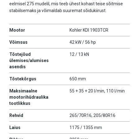
eelmisel 275 mudelil, mis teeb ühest kohast teise sõitmise
stabiilsemaks ja võimaldab suuremat sõidukiirust.
Mootor
Kohler KDI 1903TCR
Võimsus
42 kW / 56 hp
Tõstejõud
12 / 13 kN
ülemises/alumises
asendis
Tõstekõrgus
650 mm
Maksimaalne
55 + 35 + 20 l/min, 110 l/min
mootorihüdraulika
tootlikkus
Rehvid
265/70R16, 205/80R16
Laius
1175 / 1355 mm