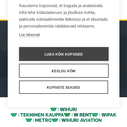
Kasutame küpsiseid, et koguda ja analüüsida
infot lehe külastatavuse ja jõudluse kohta,
pakkuda sotsiaalmeedia liidestusi ja et täiustada
ja personaliseerida näidatavaid reklaame.
Loe lähemalt
MASINAD
KUST OSTA
TÖÖSEADMED
KONTAKT
LUBA KÕIK KÜPSISED
HOOLDUS JA TUGI
KEELDU KÕIK
How We Work
Privacy Statement
Privacy Policy
Cookie Settings
KÜPSISTE SEADED