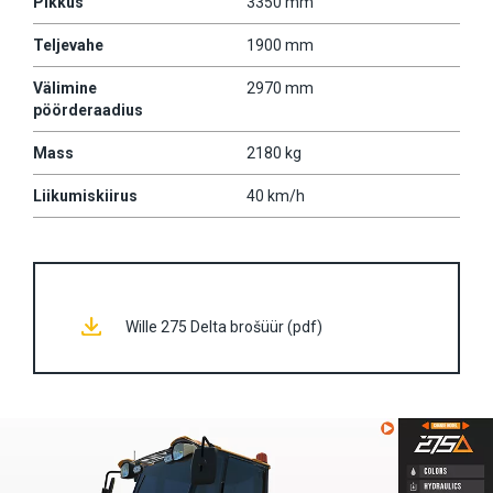
Pikkus
3350 mm
Teljevahe
1900 mm
Välimine
2970 mm
pöörderaadius
Mass
2180 kg
Liikumiskiirus
40 km/h
Wille 275 Delta brošüür (pdf)