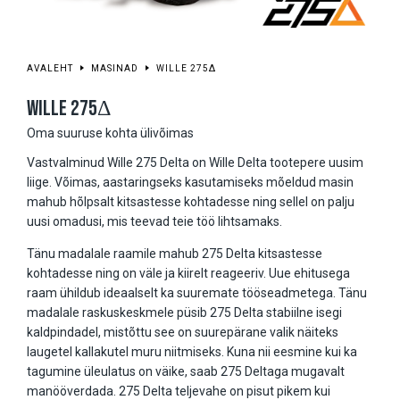
AVALEHT
MASINAD
WILLE 275Δ
WILLE 275Δ
Oma suuruse kohta ülivõimas
Vastvalminud Wille 275 Delta on Wille Delta tootepere uusim
liige. Võimas, aastaringseks kasutamiseks mõeldud masin
mahub hõlpsalt kitsastesse kohtadesse ning sellel on palju
uusi omadusi, mis teevad teie töö lihtsamaks.
Tänu madalale raamile mahub 275 Delta kitsastesse
kohtadesse ning on väle ja kiirelt reageeriv. Uue ehitusega
raam ühildub ideaalselt ka suuremate tööseadmetega. Tänu
madalale raskuskeskmele püsib 275 Delta stabiilne isegi
kaldpindadel, mistõttu see on suurepärane valik näiteks
laugetel kallakutel muru niitmiseks. Kuna nii eesmine kui ka
tagumine üleulatus on väike, saab 275 Deltaga mugavalt
manööverdada. 275 Delta teljevahe on pisut pikem kui