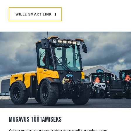
WILLE SMART LINK
Mugavus töötamiseks
Kabiin on oma suuruse kohta äärmiselt ruumikas ning