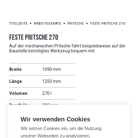
TITELSEITE
ARBEITSGERÄTE
PRITSCHE
FESTE PRITSCHE 270
FESTE PRITSCHE 270
Auf der mechanischen Pritsche fährt beispielsweise auf der
Baustelle benötigtes Werkzeug bequem mit.
Breite
1090 mm
Länge
1250 mm
Volumen
270 l
Randhöhe
200 mm
Gewicht
85 kg
Wir verwenden Cookies
Wir setzen Cookies ein, um die Nutzung
Wille
475
unserer Webseiten zu analysieren,