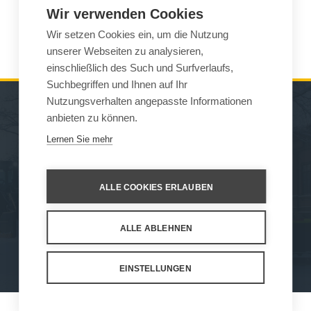
office(at)aviagse.ro
Wir verwenden Cookies
Wir setzen Cookies ein, um die Nutzung
www.helve.ro
unserer Webseiten zu analysieren,
einschließlich des Such und Surfverlaufs,
Suchbegriffen und Ihnen auf Ihr
Nutzungsverhalten angepasste Informationen
anbieten zu können.
MASCHINEN
VERKAUF
Lernen Sie mehr
ARBEITSGERÄTE
KONTAKT
WARTUNG UND
ALLE COOKIES ERLAUBEN
UNTERSTÜTZ
ALLE ABLEHNEN
How We Work
Privacy Statement
Privacy Policy
Cookie Settings
EINSTELLUNGEN