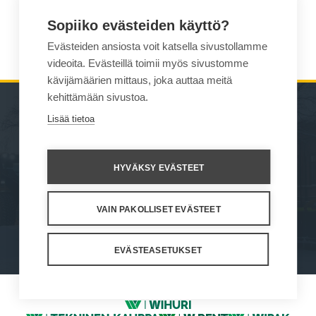
office(at)aviagse.ro
Sopiiko evästeiden käyttö?
www.helve.ro
Evästeiden ansiosta voit katsella sivustollamme
videoita. Evästeillä toimii myös sivustomme
kävijämäärien mittaus, joka auttaa meitä
kehittämään sivustoa.
Lisää tietoa
YMPÄRISTÖNHOITOKONEET
WILLE MYYNTI
SUOMESSA
TYÖLAITTEET
HYVÄKSY EVÄSTEET
YHTEYSTIEDOT
TUKI JA HUOLTO
VAIN PAKOLLISET EVÄSTEET
Näin me toimimme
Väärinkäytösten ilmoituskanava
Tietosuojaseloste
Käyttöehdot
Evästeasetukset
EVÄSTEASETUKSET