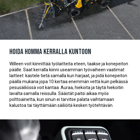
Hoida homma kerralla kuntoon
Willeen voit kiinnittää työlaitteita eteen, taakse ja konepeiton
päälle. Saat kerralla kiinni useamman työvaiheen vaatimat
laitteet: kastele tietä samalla kun harjaat, ja pidä konepeiton
päällä mukana jopa 10 kertaa enemmän vettä kuin pelkässä
pesusäiliössä voit kantaa. Auraa, hiekoita ja täytä hiekoitin
lavalta samalla reissulla. Säästät paitsi aikaa myös
polttoainetta, kun sinun ei tarvitse palata vaihtamaan
kalustoa tai täyttämään säiliöitä kesken työtehtävän.