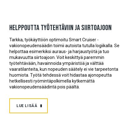
Helppoutta työtehtäviin ja siirtoajoon
Tarkka, työkäyttöön optimoitu Smart Cruiser -
vakionopeudensäädin toimii autoista tutulla logiikalla. Se
helpottaa esimerkiksi auraus- ja harjaustyötä ja tuo
mukavuutta siirtoajoon. Voit keskittyä paremmin
työtehtävään, havainnoida ympäristöä ja välttää
vaaratilanteita, kun nopeuden säätely ei vie tarpeetonta
huomiota. Työtä tehdessä voit hidastaa ajonopeutta
hetkellisesti ryömintäpolkimella kytkemättä
vakionopeudensäädintä pois päältä.
LUE LISÄÄ