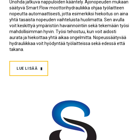
Unohda jatkuva nappuloiden kääntely. Ajonopeuden mukaan
säätyvä Smart Flow moottorihydrauliikka ohjaa työlaitteen
nopeutta automaattisesti, jotta esimerkiksi hiekoitus on aina
yhtä tasaista nopeuden vaihteluista huolimatta. Sen avulla
voit keskittyä ympäristön havainnointiin sekä tekemään työsi
mahdollisimman hyvin. Työsi tehostuu, kun voit aidosti
aurata ja hiekoittaa yhtä aikaa ongelmitta. Nopeussäätyvää
hydrauliikkaa voit hyödyntää työlaitteissa sekä edessä että
takana.
LUE LISÄÄ