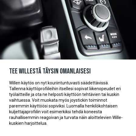
Tee Willestä täysin omanlaisesi
Willen käytös on nyt kouriintuntuvasti säädettävissä.
Tallenna käyttöprofiileihin itsellesi sopivat liikenopeudet eri
työlaitteille ja ota ne helposti käyttöön tehtävien tai kuskin
vaihtuessa. Voit muokata myös joystickin toiminnot
paremmin käyttöösi sopiviksi. Luomalla henkilökohtaisen
kuljettajaprofiilin voit esimerkiksi tehdä koneesta
rauhallisemmin reagoivan ja turvata näin aloittelevien Wille-
kuskien harjoittelua.