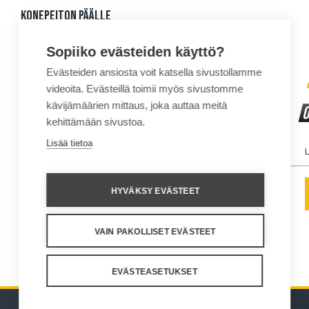
KONEPEITON PÄÄLLE
Sopiiko evästeiden käyttö?
Evästeiden ansiosta voit katsella sivustollamme
videoita. Evästeillä toimii myös sivustomme
kävijämäärien mittaus, joka auttaa meitä
kehittämään sivustoa.
Lisää tietoa
Malli
Painepesuri 1000
Lava 270
L
HYVÄKSY EVÄSTEET
TUTUSTU
TUTUSTU
VAIN PAKOLLISET EVÄSTEET
EVÄSTEASETUKSET