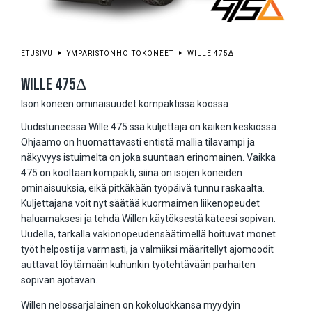
ETUSIVU
YMPÄRISTÖNHOITOKONEET
WILLE 475Δ
WILLE 475Δ
Ison koneen ominaisuudet kompaktissa koossa
Uudistuneessa Wille 475:ssä kuljettaja on kaiken keskiössä.
Ohjaamo on huomattavasti entistä mallia tilavampi ja
näkyvyys istuimelta on joka suuntaan erinomainen. Vaikka
475 on kooltaan kompakti, siinä on isojen koneiden
ominaisuuksia, eikä pitkäkään työpäivä tunnu raskaalta.
Kuljettajana voit nyt säätää kuormaimen liikenopeudet
haluamaksesi ja tehdä Willen käytöksestä käteesi sopivan.
Uudella, tarkalla vakionopeudensäätimellä hoituvat monet
työt helposti ja varmasti, ja valmiiksi määritellyt ajomoodit
auttavat löytämään kuhunkin työtehtävään parhaiten
sopivan ajotavan.
Willen nelossarjalainen on kokoluokkansa myydyin