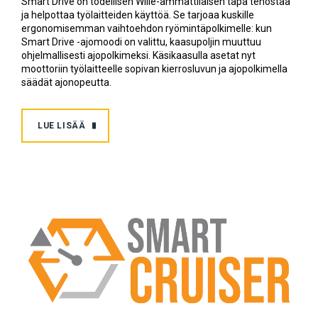
Smart Drive on todellisen Wille-ammattilaisen tapa tehostaa
ja helpottaa työlaitteiden käyttöä. Se tarjoaa kuskille
ergonomisemman vaihtoehdon ryömintäpolkimelle: kun
Smart Drive -ajomoodi on valittu, kaasupoljin muuttuu
ohjelmallisesti ajopolkimeksi. Käsikaasulla asetat nyt
moottoriin työlaitteelle sopivan kierrosluvun ja ajopolkimella
säädät ajonopeutta.
LUE LISÄÄ