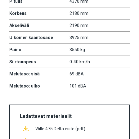
Pituus
4370 mm
Korkeus
2180 mm
Akseliväli
2190 mm
Ulkoinen kääntösäde
3925 mm
Paino
3550 kg
Siirtonopeus
0-40 km/h
Melutaso: sisä
69 dBA
Melutaso: ulko
101 dBA
Ladattavat materiaalit
Wille 475 Delta esite (pdf)