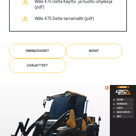
Wille 475 Delta Käyttö- ja huolto-ohjekirja
(pdf)
Wille 475 Delta tarramallit (pdf)
OMINAISUUDET
KUVAT
LISÄLAITTEET