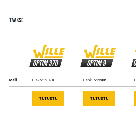
TAAKSE
Malli
Hiekoitin 370
Henkilönostin
H
TUTUSTU
TUTUSTU