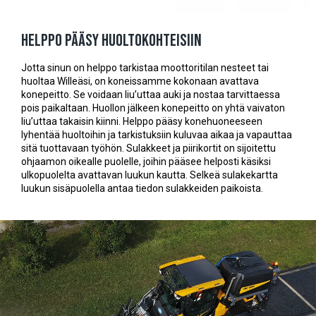
Helppo pääsy huoltokohteisiin
Jotta sinun on helppo tarkistaa moottoritilan nesteet tai
huoltaa Willeäsi, on koneissamme kokonaan avattava
konepeitto. Se voidaan liu’uttaa auki ja nostaa tarvittaessa
pois paikaltaan. Huollon jälkeen konepeitto on yhtä vaivaton
liu’uttaa takaisin kiinni. Helppo pääsy konehuoneeseen
lyhentää huoltoihin ja tarkistuksiin kuluvaa aikaa ja vapauttaa
sitä tuottavaan työhön. Sulakkeet ja piirikortit on sijoitettu
ohjaamon oikealle puolelle, joihin pääsee helposti käsiksi
ulkopuolelta avattavan luukun kautta. Selkeä sulakekartta
luukun sisäpuolella antaa tiedon sulakkeiden paikoista.