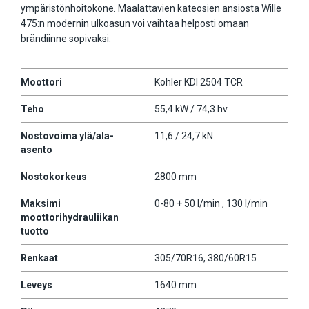
ympäristönhoitokone. Maalattavien kateosien ansiosta Wille
475:n modernin ulkoasun voi vaihtaa helposti omaan
brändiinne sopivaksi.
Moottori
Kohler KDI 2504 TCR
Teho
55,4 kW / 74,3 hv
Nostovoima ylä/ala-
11,6 / 24,7 kN
asento
Nostokorkeus
2800 mm
Maksimi
0-80 + 50 l/min , 130 l/min
moottorihydrauliikan
tuotto
Renkaat
305/70R16, 380/60R15
Leveys
1640 mm