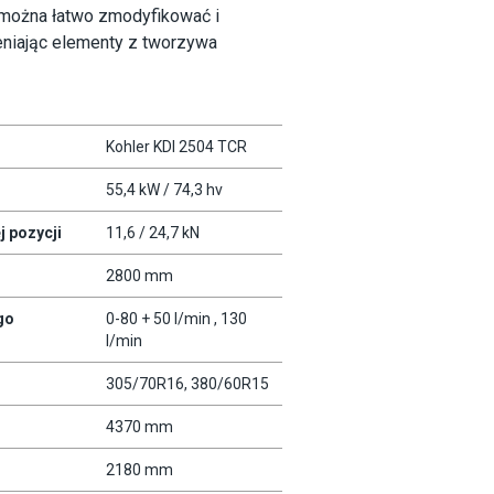
 można łatwo zmodyfikować i
eniając elementy z tworzywa
Kohler KDI 2504 TCR
55,4 kW / 74,3 hv
j pozycji
11,6 / 24,7 kN
2800 mm
go
0-80 + 50 l/min , 130
l/min
305/70R16, 380/60R15
4370 mm
2180 mm