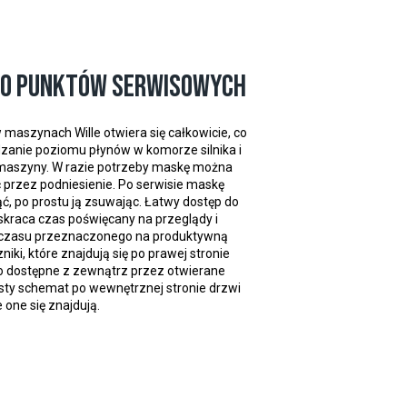
do punktów serwisowych
 maszynach Wille otwiera się całkowicie, co
zanie poziomu płynów w komorze silnika i
maszyny. W razie potrzeby maskę można
ć przez podniesienie. Po serwisie maskę
 po prostu ją zsuwając. Łatwy dostęp do
 skraca czas poświęcany na przeglądy i
ć czasu przeznaczonego na produktywną
niki, które znajdują się po prawej stronie
wo dostępne z zewnątrz przez otwierane
ysty schemat po wewnętrznej stronie drzwi
 one się znajdują.