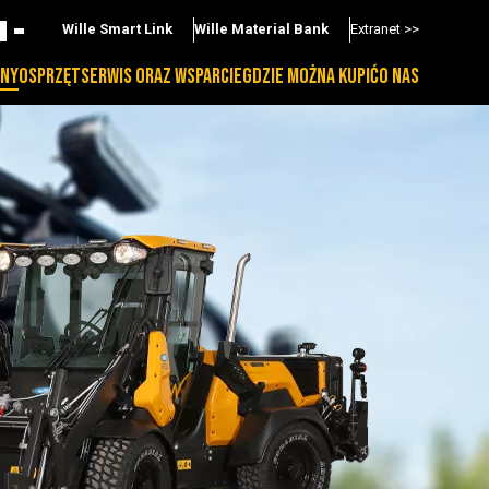
Wille Smart Link
Wille Material Bank
Extranet >>
NY
OSPRZĘT
SERWIS ORAZ WSPARCIE
GDZIE MOŻNA KUPIĆ
O NAS