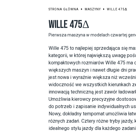
STRONA GŁÓWNA
MASZYNY
WILLE 475Δ
WILLE 475Δ
Pierwsza maszyna w modelach czwartej gener
Wille 475 to najlepiej sprzedająca się 
kategorii, w której największą uwagę po
kompaktowych rozmiarów Wille 475 ma c
większych maszyn i nawet długie dni pra
jest nowa i wyraźnie większa niż wcześn
widoczność we wszystkich kierunkach ze
innowacją techniczną jest zawór ładowar
Umożliwia kierowcy precyzyjne dostosow
do potrzeb i zapisanie indywidualnych u
Nowy, dokładny tempomat umożliwia łat
różnych zadań. Cztery różne tryby jazdy, 
idealnego stylu jazdy dla każdego zadani