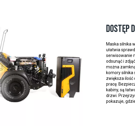
Dostęp 
Maska silnika w
ułatwia sprawd
serwisowanie 
odsunąć i zdją
można zamknąć,
komory silnika
zwiększa iloś
pracę. Bezpiecz
kabiny, są łat
drzwi. Przejrz
pokazuje, gdzie