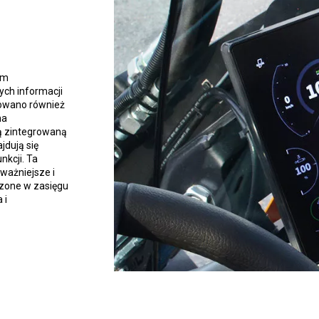
ym
ych informacji
towano również
na
ą zintegrowaną
jdują się
nkcji. Ta
jważniejsze i
czone w zasięgu
 i