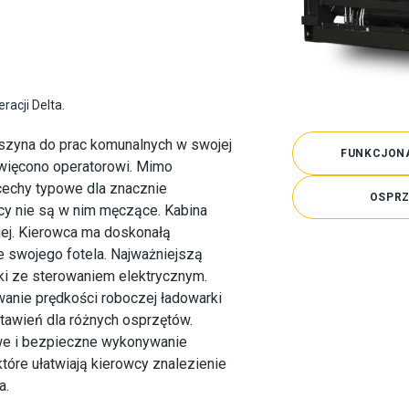
acji Delta.
maszyna do prac komunalnych w swojej
FUNKCJON
święcono operatorowi. Mimo
echy typowe dla znacznie
OSPRZ
cy nie są w nim męczące. Kabina
iej. Kierowca ma doskonałą
 swojego fotela. Najważniejszą
ki ze sterowaniem elektrycznym.
anie prędkości roboczej ładowarki
stawień dla różnych osprzętów.
we i bezpieczne wykonywanie
które ułatwiają kierowcy znalezienie
a.