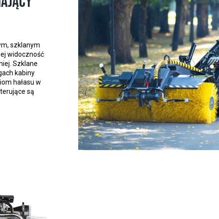
iający
ym, szklanym
zej widoczność
niej. Szklane
gach kabiny
ziom hałasu w
sterujące są