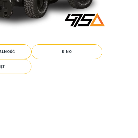
ALNOŚĆ
KINO
ĘT