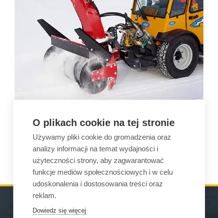
ODŚNIEŻARKA WIRNIKOWA
O plikach cookie na tej stronie
Używamy pliki cookie do gromadzenia oraz
analizy informacji na temat wydajności i
ZAPOZNAJ SIĘ
użyteczności strony, aby zagwarantować
funkcje mediów społecznościowych i w celu
udoskonalenia i dostosowania treści oraz
reklam.
Dowiedz się więcej
MASZYNY
GDZIE MOŻNA KUPIĆ