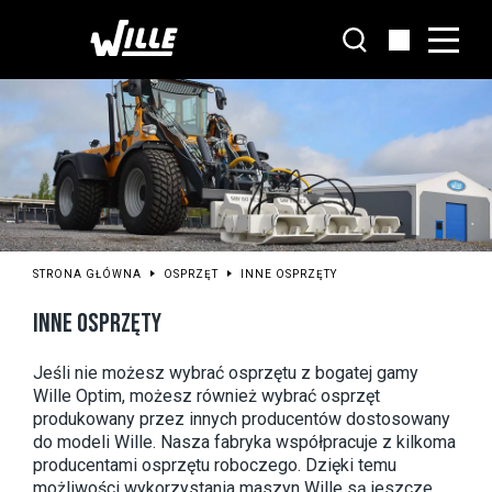
Przejdź
do
głównej
treści
STRONA GŁÓWNA
OSPRZĘT
INNE OSPRZĘTY
INNE OSPRZĘTY
Jeśli nie możesz wybrać osprzętu z bogatej gamy 
Wille Optim, możesz również wybrać osprzęt 
produkowany przez innych producentów dostosowany 
do modeli Wille. Nasza fabryka współpracuje z kilkoma 
producentami osprzętu roboczego. Dzięki temu 
możliwości wykorzystania maszyn Wille są jeszcze 