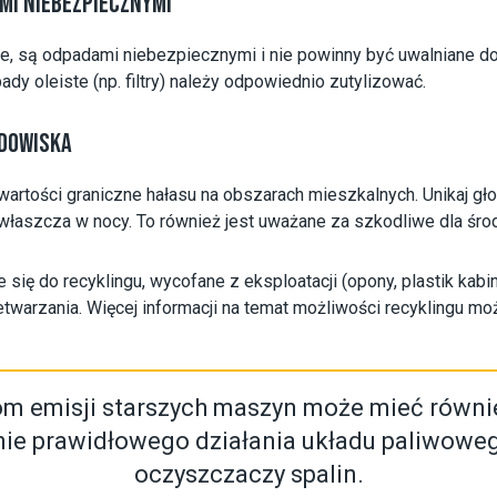
MI NIEBEZPIECZNYMI
eje, są odpadami niebezpiecznymi i nie powinny być uwalniane d
dpady oleiste (np. filtry) należy odpowiednio zutylizować.
ODOWISKA
artości graniczne hałasu na obszarach mieszkalnych. Unikaj głoś
właszcza w nocy. To również jest uważane za szkodliwe dla śro
 się do recyklingu, wycofane z eksploatacji (opony, plastik kabin
etwarzania. Więcej informacji na temat możliwości recyklingu mo
om emisji starszych maszyn może mieć równi
ie prawidłowego działania układu paliwowego,
oczyszczaczy spalin.