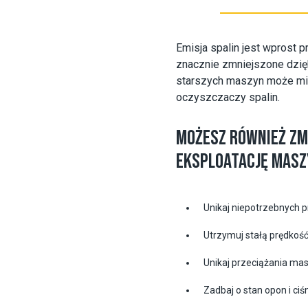
Emisja spalin jest wprost p
znacznie zmniejszone dzi
starszych maszyn może mie
oczyszczaczy spalin.
MOŻESZ RÓWNIEŻ ZMN
EKSPLOATACJĘ MASZ
Unikaj niepotrzebnych p
Utrzymuj stałą prędkość
Unikaj przeciążania mas
Zadbaj o stan opon i ci