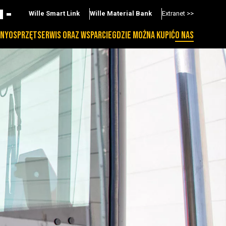
Wille Smart Link
Wille Material Bank
Extranet >>
NY
OSPRZĘT
SERWIS ORAZ WSPARCIE
GDZIE MOŻNA KUPIĆ
O NAS