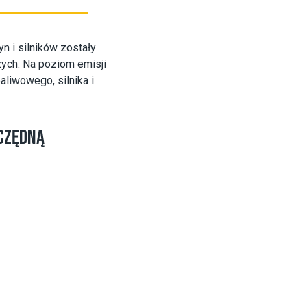
n i silników zostały
ch. Na poziom emisji
liwowego, silnika i
ZCZĘDNĄ