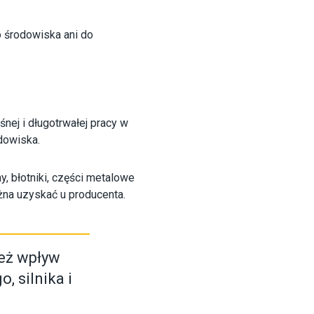
o środowiska ani do
nej i długotrwałej pracy w
dowiska.
y, błotniki, części metalowe
żna uzyskać u producenta.
eż wpływ
 silnika i