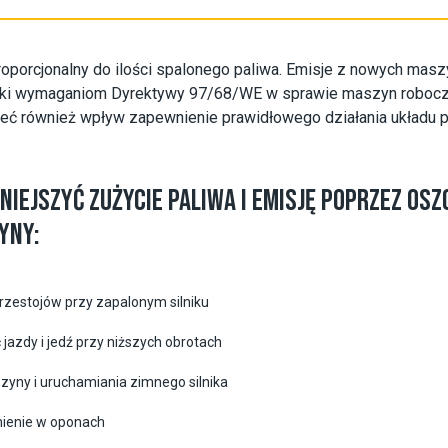
roporcjonalny do ilości spalonego paliwa. Emisje z nowych maszy
ęki wymaganiom Dyrektywy 97/68/WE w sprawie maszyn roboczy
ć również wpływ zapewnienie prawidłowego działania układu pa
IEJSZYĆ ZUŻYCIE PALIWA I EMISJĘ POPRZEZ OS
YNY:
rzestojów przy zapalonym silniku
 jazdy i jedź przy niższych obrotach
zyny i uruchamiania zimnego silnika
śnienie w oponach