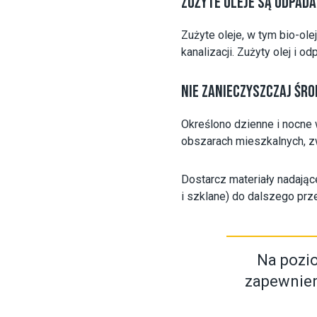
ZUŻYTE OLEJE SĄ ODPADA
Zużyte oleje, w tym bio-ol
kanalizacji. Zużyty olej i o
NIE ZANIECZYSZCZAJ ŚR
Określono dzienne i nocne w
obszarach mieszkalnych, z
Dostarcz materiały nadające
i szklane) do dalszego prz
Na pozi
zapewnien