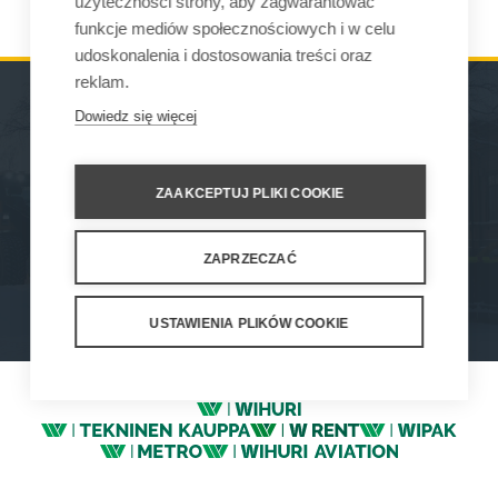
użyteczności strony, aby zagwarantować
funkcje mediów społecznościowych i w celu
udoskonalenia i dostosowania treści oraz
reklam.
Dowiedz się więcej
MASZYNY
GDZIE MOŻNA KUPIĆ
OSPRZĘT
KONTAKT
ZAAKCEPTUJ PLIKI COOKIE
SERWIS ORAZ WSPARCIE
ZAPRZECZAĆ
How We Work
Privacy Statement
Privacy Policy
Cookie Settings
USTAWIENIA PLIKÓW COOKIE