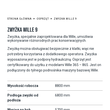
STRONA GŁÓWNA
OSPRZĘT
ZWYŻKA WILLE 9
ZWYŻKA WILLE 9
Zwyżka, specjalnie zaprojektowana dla Wille, umożliwia
wykonywanie różnorodnych prac konserwacyjnych.
Zwyżkę można obsługiwać bezpiecznie z klatki, więc nie
potrzebny korzystania z dodatkowego operatora. Zwyżka
wyposażona jest w podporę hydrauliczną. Osprzęt jest
certyfikowany do użytku z modelami Wille 365 – 865. Jest on
podłączony do tylnego podnośnika maszyny bazowej Wille.
Wysokość robocza
8800 mm
Podłoga zwyżki od
6800 mm
podłoża
Wysięg na bok
5700 mm