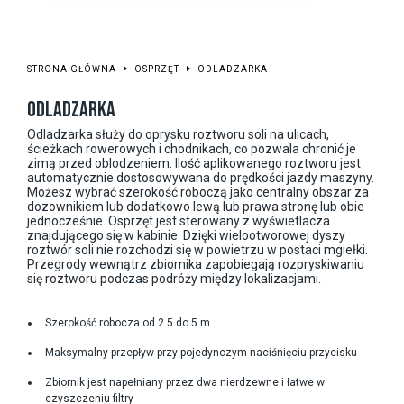
STRONA GŁÓWNA
OSPRZĘT
ODLADZARKA
ODLADZARKA
Odladzarka służy do oprysku roztworu soli na ulicach,
ścieżkach rowerowych i chodnikach, co pozwala chronić je
zimą przed oblodzeniem. Ilość aplikowanego roztworu jest
automatycznie dostosowywana do prędkości jazdy maszyny.
Możesz wybrać szerokość roboczą jako centralny obszar za
dozownikiem lub dodatkowo lewą lub prawa stronę lub obie
jednocześnie. Osprzęt jest sterowany z wyświetlacza
znajdującego się w kabinie. Dzięki wielootworowej dyszy
roztwór soli nie rozchodzi się w powietrzu w postaci mgiełki.
Przegrody wewnątrz zbiornika zapobiegają rozpryskiwaniu
się roztworu podczas podróży między lokalizacjami.
Szerokość robocza od 2.5 do 5 m
Maksymalny przepływ przy pojedynczym naciśnięciu przycisku
Zbiornik jest napełniany przez dwa nierdzewne i łatwe w
czyszczeniu filtry