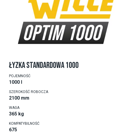
ŁYZKA STANDARDOWA 1000
POJEMNOŚĆ
1000 l
SZEROKOŚĆ ROBOCZA
2100 mm
WAGA
365 kg
KOMPATYBILNOŚĆ
675