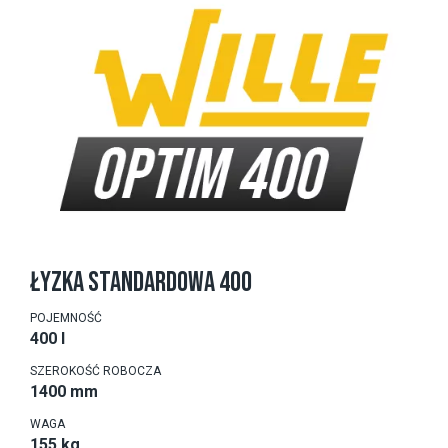
ŁYZKA STANDARDOWA 400
POJEMNOŚĆ
400 l
SZEROKOŚĆ ROBOCZA
1400 mm
WAGA
155 kg