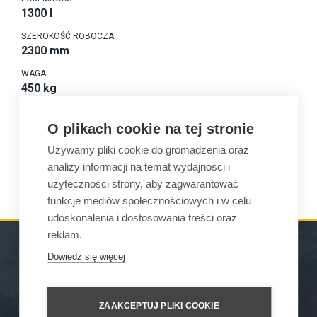
1300 l
SZEROKOŚĆ ROBOCZA
2300 mm
WAGA
450 kg
KOMPATYBILNOŚĆ
875
O plikach cookie na tej stronie
Używamy pliki cookie do gromadzenia oraz
analizy informacji na temat wydajności i
ZAPOZNAJ SIĘ
użyteczności strony, aby zagwarantować
funkcje mediów społecznościowych i w celu
udoskonalenia i dostosowania treści oraz
reklam.
Dowiedz się więcej
MASZYNY
GDZIE MOŻNA KUPIĆ
OSPRZĘT
KONTAKT
ZAAKCEPTUJ PLIKI COOKIE
SERWIS ORAZ WSPARCIE