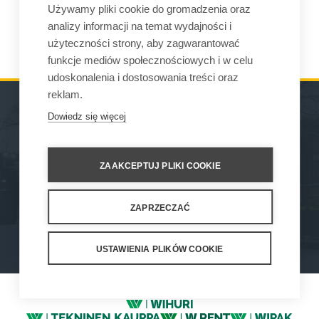
wysokości 1,8 miliarda euro i zatrudnia ponad 5200 osób na
Używamy pliki cookie do gromadzenia oraz
całym świecie.Nasza fabryka znajduje się w Loimaa w
analizy informacji na temat wydajności i
południowo-zachodniej Finlandii.
użyteczności strony, aby zagwarantować
funkcje mediów społecznościowych i w celu
udoskonalenia i dostosowania treści oraz
reklam.
Dowiedz się więcej
MASZYNY
GDZIE MOŻNA KUPIĆ
OSPRZĘT
KONTAKT
ZAAKCEPTUJ PLIKI COOKIE
SERWIS ORAZ WSPARCIE
ZAPRZECZAĆ
How We Work
Privacy Statement
Privacy Policy
Cookie Settings
USTAWIENIA PLIKÓW COOKIE