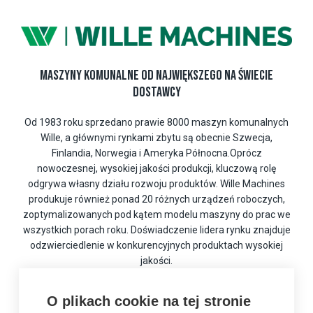
MASZYNY KOMUNALNE OD NAJWIĘKSZEGO NA ŚWIECIE
DOSTAWCY
Od 1983 roku sprzedano prawie 8000 maszyn komunalnych
Wille, a głównymi rynkami zbytu są obecnie Szwecja,
Finlandia, Norwegia i Ameryka Północna.Oprócz
nowoczesnej, wysokiej jakości produkcji, kluczową rolę
odgrywa własny działu rozwoju produktów. Wille Machines
produkuje również ponad 20 różnych urządzeń roboczych,
zoptymalizowanych pod kątem modelu maszyny do prac we
wszystkich porach roku. Doświadczenie lidera rynku znajduje
odzwierciedlenie w konkurencyjnych produktach wysokiej
jakości.
Wille Machines Oy należy do międzynarodowej
O plikach cookie na tej stronie
wielobranżowej grupy
Wihuri
, która osiąga obroty w