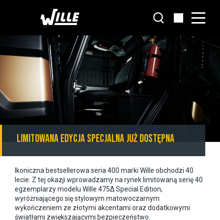
Przejdź
do
głównej
treści
Limitowana edycja specjalna już dostępna
Ikoniczna bestsellerowa seria 400 marki Wille obchodzi 40
lecie. Z tej okazji wprowadzamy na rynek limitowaną serię 40
egzemplarzy modelu Wille 475Δ Special Edition,
wyróżniającego się stylowym matowoczarnym
wykończeniem ze złotymi akcentami oraz dodatkowymi
światłami zwiększającymi bezpieczeństwo.