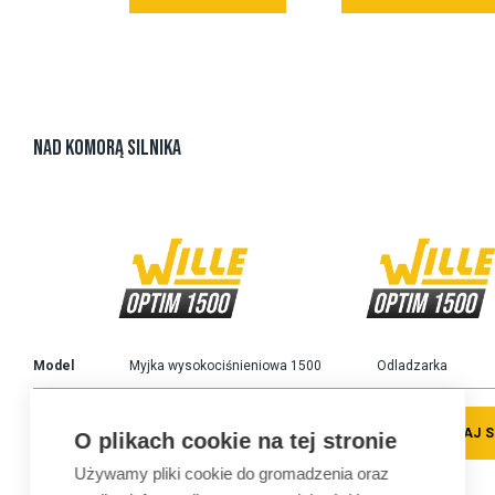
NAD KOMORĄ SILNIKA
Model
Myjka wysokociśnieniowa 1500
Odladzarka
ZAPOZNAJ SIĘ
ZAPOZNAJ S
O plikach cookie na tej stronie
Używamy pliki cookie do gromadzenia oraz