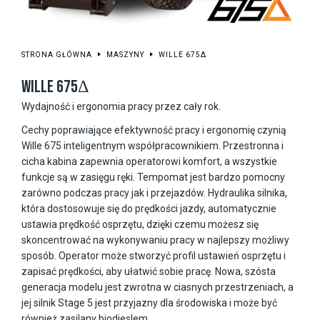
STRONA GŁÓWNA
MASZYNY
WILLE 675Δ
WILLE 675Δ
Wydajność i ergonomia pracy przez cały rok.
Cechy poprawiające efektywność pracy i ergonomię czynią
Wille 675 inteligentnym współpracownikiem. Przestronna i
cicha kabina zapewnia operatorowi komfort, a wszystkie
funkcje są w zasięgu ręki. Tempomat jest bardzo pomocny
zarówno podczas pracy jak i przejazdów. Hydraulika silnika,
która dostosowuje się do prędkości jazdy, automatycznie
ustawia prędkość osprzętu, dzięki czemu możesz się
skoncentrować na wykonywaniu pracy w najlepszy możliwy
sposób. Operator może stworzyć profil ustawień osprzętu i
zapisać prędkości, aby ułatwić sobie pracę. Nowa, szósta
generacja modelu jest zwrotna w ciasnych przestrzeniach, a
jej silnik Stage 5 jest przyjazny dla środowiska i może być
również zasilany biodieslem.