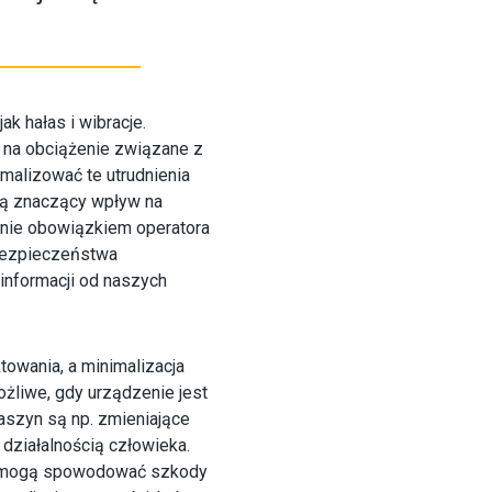
k hałas i wibracje.
 na obciążenie związane z
malizować te utrudnienia
ją znaczący wpływ na
znie obowiązkiem operatora
 bezpieczeństwa
informacji od naszych
owania, a minimalizacja
żliwe, gdy urządzenie jest
szyn są np. zmieniające
ziałalnością człowieka.
ub mogą spowodować szkody