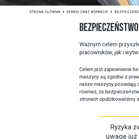
STRONA GŁÓWNA
SERWIS ORAZ WSPARCIE
BEZPIECZEŃ
BEZPIECZEŃSTWO
Ważnym celem przyszłeg
pracowników, jak i wytw
Celem jest zapewnienie be
maszyny są zgodne z pra
nasze maszyny posiadają o
również, że bezpieczeństwo
stronach opublikowaliśmy 
Ryzyka z
uwagę już 