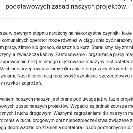
podstawowych zasad naszych projektów.
ze w pewnym stopniu narażony na niekorzystne czynniki, takie ja
komunalnych operator może również w ciągu dnia być narażony
pracy, zimno lub gorąco, deszcz lub kurz. Staraliśmy się zmini
zyny, a zwłaszcza kabiny. Zastosowanie i organizacja pracy ma
ia. Zapewnienie bezpiecznego użytkowania maszyny jest ostatec
e Machines przeprowadziliśmy kilka ankiet dotyczących kwestii
ynami. Nasi klienci mają możliwość uzyskania szczegółowych 
y ryzyka i zagrożeń.
aniem naszych maszyn jest brane pod uwagę już w fazie projekt
awowych zasad naszych projektów. Wypadki są jednak zawsze mo
cznych i ruchu drogowym. Ważnymi zagrożeniami dla naszych ma
rożenia w ruchu drogowym oraz niebezpieczeństwa związane z d
gą doprowadzić do zranienia operatora i osób postronnych l