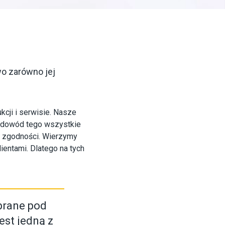
 zarówno jej 
cji i serwisie. Nasze
 dowód tego wszystkie
t zgodności. Wierzymy
entami. Dlatego na tych
brane pod
est jedną z