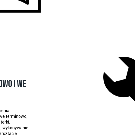
owo i we
ienia
owe terminowo,
terki.
caj wykonywanie
rsztacie.