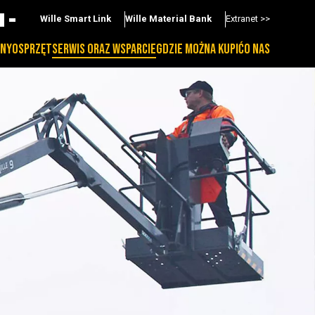
Wille Smart Link
Wille Material Bank
Extranet >>
NY
OSPRZĘT
SERWIS ORAZ WSPARCIE
GDZIE MOŻNA KUPIĆ
O NAS