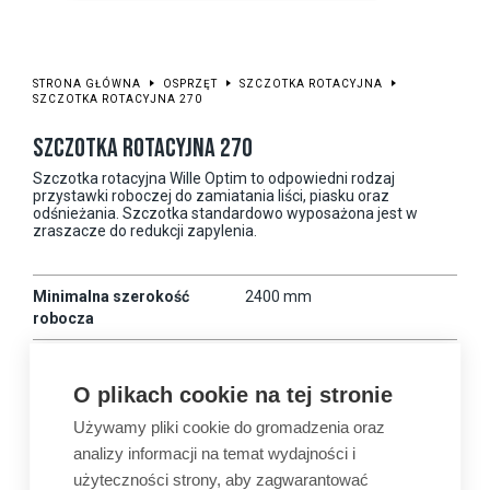
STRONA GŁÓWNA
OSPRZĘT
SZCZOTKA ROTACYJNA
SZCZOTKA ROTACYJNA 270
SZCZOTKA ROTACYJNA 270
Szczotka rotacyjna Wille Optim to odpowiedni rodzaj
przystawki roboczej do zamiatania liści, piasku oraz
odśnieżania. Szczotka standardowo wyposażona jest w
zraszacze do redukcji zapylenia.
Minimalna szerokość
2400 mm
robocza
Maksymalna
2700 mm
szerokość robocza
O plikach cookie na tej stronie
Waga
510 kg
Używamy pliki cookie do gromadzenia oraz
analizy informacji na temat wydajności i
Kompatybilność
675-875
użyteczności strony, aby zagwarantować