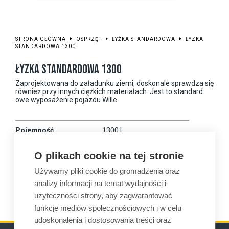
STRONA GŁÓWNA
OSPRZĘT
ŁYŻKA STANDARDOWA
ŁYZKA
STANDARDOWA 1300
ŁYZKA STANDARDOWA 1300
Zaprojektowana do załadunku ziemi, doskonale sprawdza się
również przy innych ciężkich materiałach. Jest to standard
owe wyposażenie pojazdu Wille.
Pojemność
1300 l
Szerokość robocza
2300 mm
O plikach cookie na tej stronie
Waga
450 kg
Używamy pliki cookie do gromadzenia oraz
analizy informacji na temat wydajności i
Kompatybilność
875
użyteczności strony, aby zagwarantować
funkcje mediów społecznościowych i w celu
udoskonalenia i dostosowania treści oraz