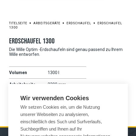
TITELSEITE
ARBEITSGERÄTE
ERDSCHAUFEL
ERDSCHAUFEL
1300
ERDSCHAUFEL 1300
Die Wille Optim -Erdschaufeln sind genau passend zu Ihrem
Wille entworfen.
Volumen
1300 l
Arbeitsbreite
2300 mm
Gewicht
450 kg
Wir verwenden Cookies
Wir setzen Cookies ein, um die Nutzung
Wille
875
unserer Webseiten zu analysieren,
einschließlich des Such und Surfverlaufs,
Suchbegriffen und Ihnen auf Ihr