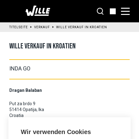
Zum
Hauptinhalt
wechseln
TITELSEITE
VERKAUF
WILLE VERKAUF IN KROATIEN
WILLE VERKAUF IN KROATIEN
INDA GO
Dragan Balaban
Put za brdo 9
51414 Opatija, Ika
Croatia
Mobile: +385 9835 8567
Wir verwenden Cookies