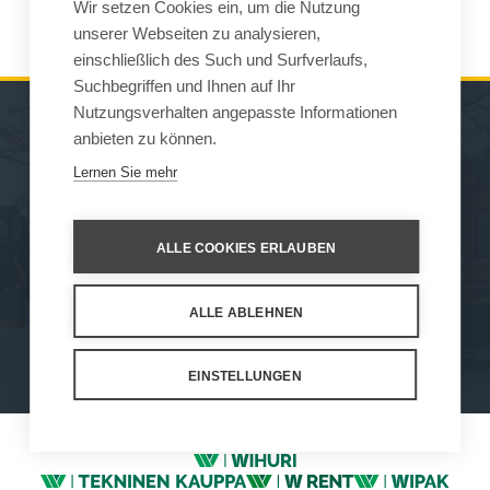
Wir setzen Cookies ein, um die Nutzung
indago1(at)net.hr
unserer Webseiten zu analysieren,
einschließlich des Such und Surfverlaufs,
Suchbegriffen und Ihnen auf Ihr
Nutzungsverhalten angepasste Informationen
anbieten zu können.
MASCHINEN
VERKAUF
Lernen Sie mehr
ARBEITSGERÄTE
KONTAKT
WARTUNG UND
ALLE COOKIES ERLAUBEN
UNTERSTÜTZ
ALLE ABLEHNEN
How We Work
Privacy Statement
Privacy Policy
Cookie Settings
EINSTELLUNGEN