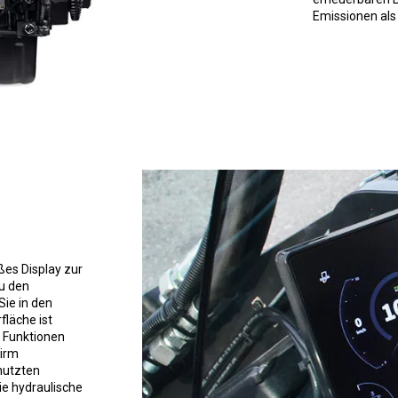
Emissionen als
oßes Display zur
u den
Sie in den
fläche ist
e Funktionen
hirm
nutzten
ie hydraulische