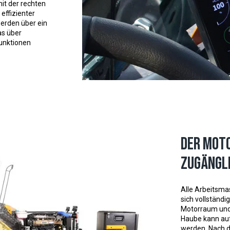
it der rechten
effizienter
erden über ein
as über
Funktionen
Der Moto
zugängl
Alle Arbeitsma
sich vollständ
Motorraum und 
Haube kann au
werden. Nach d