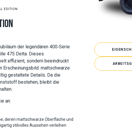
AL EDITION
TION
 Jubiläum der legendären 400‑Serie
EIGENSCH
ille 475 Delta. Dieses
elt effizient, sondern beeindruckt
ARBEITSG
en Erscheinungsbild: mattschwarze
tig gestaltete Details. Da die
ststoff bestehen, bleibt die
halten.
ie an:
e, deren mattschwarze Oberfläche und
gartig stilvolles Aussehen verleihen