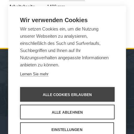
Arbeitsbreite
1400 mm
Gewicht
275 kg
Wir verwenden Cookies
Wir setzen Cookies ein, um die Nutzung
Wille
475
unserer Webseiten zu analysieren,
einschließlich des Such und Surfverlaufs,
Suchbegriffen und Ihnen auf Ihr
Nutzungsverhalten angepasste Informationen
anbieten zu können.
MASCHINEN
VERKAUF
Lernen Sie mehr
ARBEITSGERÄTE
KONTAKT
WARTUNG UND
ALLE COOKIES ERLAUBEN
UNTERSTÜTZ
ALLE ABLEHNEN
How We Work
Privacy Statement
Privacy Policy
Cookie Settings
EINSTELLUNGEN