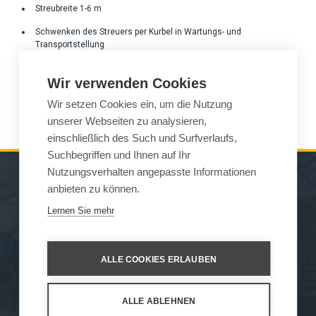
Streubreite 1-6 m
Schwenken des Streuers per Kurbel in Wartungs- und
Transportstellung
Behälter mit Schutzgitter und Abdeckung
Wir verwenden Cookies
Schauglas für Füllmenge am Behälter
Wir setzen Cookies ein, um die Nutzung
Stützen zum Aufstellen
unserer Webseiten zu analysieren,
einschließlich des Such und Surfverlaufs,
Suchbegriffen und Ihnen auf Ihr
Nutzungsverhalten angepasste Informationen
anbieten zu können.
MASCHINEN
VERKAUF
Lernen Sie mehr
ARBEITSGERÄTE
KONTAKT
WARTUNG UND
ALLE COOKIES ERLAUBEN
UNTERSTÜTZ
ALLE ABLEHNEN
How We Work
Privacy Statement
Privacy Policy