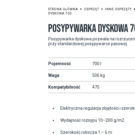
STRONA GŁÓWNA
OSPRZĘT
INNE OSPRZĘTY
DYSKOWA 700
POSYPYWARKA DYSKOWA 7
Posypywarka dyskowa pozwala na rozrzucenie
przy standardowej posypywarce pasowej.
Pojemność
700 l
Waga
506 kg
Kompatybilność
475
Elektryczna regulacja objętości i szerok
Wydajność rozsypu 10–200 g/m2
Szerokość robocza 1 – 6 m