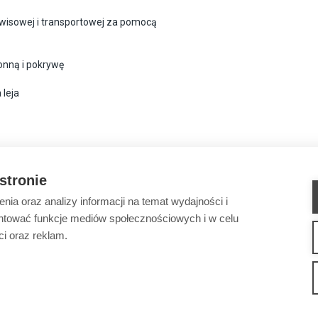
rwisowej i transportowej za pomocą
onną i pokrywę
 leja
 stronie
ia oraz analizy informacji na temat wydajności i
ntować funkcje mediów społecznościowych i w celu
ci oraz reklam.
MASZYNY
OSPRZĘT
SERWIS ORAZ WSPARCIE
GDZIE MOŻNA KUPIĆ
KONTAK
How We Work
Privacy Statement
Privacy Policy
Cookie Settings