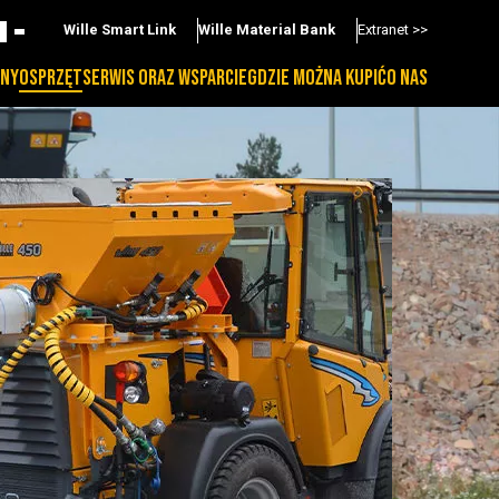
Wille Smart Link
Wille Material Bank
Extranet >>
NY
OSPRZĘT
SERWIS ORAZ WSPARCIE
GDZIE MOŻNA KUPIĆ
O NAS