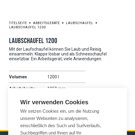
TITELSEITE
ARBEITSGERÄTE
LAUBSCHAUFEL
LAUBSCHAUFEL 1200
LAUBSCHAUFEL 1200
Mit der Laufschaufel können Sie Laub und Reisig
einsammeln. Klappe lösbar und als Schneeschaufel
einsetzbar. Ein Arbeitsgerät, viele Anwendungen.
Volumen
1200 l
Arbeitsbreite
1950 mm
Gewicht
455 kg
Wir verwenden Cookies
Wir setzen Cookies ein, um die Nutzung
Wille
475
unserer Webseiten zu analysieren,
einschließlich des Such und Surfverlaufs,
Suchbegriffen und Ihnen auf Ihr