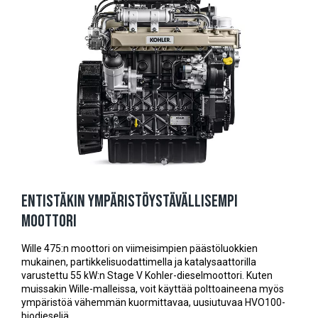
Entistäkin ympäristöystävällisempi
moottori
Wille 475:n moottori on viimeisimpien päästöluokkien
mukainen, partikkelisuodattimella ja katalysaattorilla
varustettu 55 kW:n Stage V Kohler-dieselmoottori. Kuten
muissakin Wille-malleissa, voit käyttää polttoaineena myös
ympäristöä vähemmän kuormittavaa, uusiutuvaa HVO100-
biodieseliä.