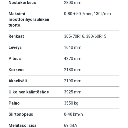
Nostokorkeus
2800 mm
Maksimi
0-80 + 50 l/min , 130 l/min
moottorihydrauliikan
tuotto
Renkaat
305/70R16, 380/60R15
Leveys
1640 mm
Pituus
4370 mm
Korkeus
2180 mm
Akseliväli
2190 mm
Ulkoinen kääntösäde
3925 mm
Paino
3550 kg
Siirtonopeus
0-40 km/h
Melutaso: sisä
69 dBA