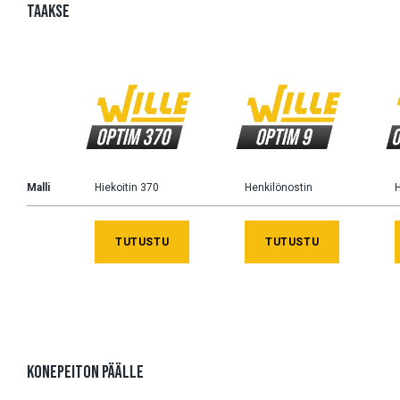
TAAKSE
Malli
Hiekoitin 370
Henkilönostin
H
TUTUSTU
TUTUSTU
KONEPEITON PÄÄLLE