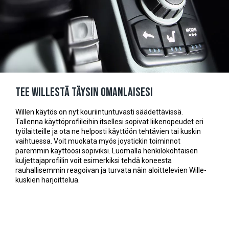
Tee Willestä täysin omanlaisesi
Willen käytös on nyt kouriintuntuvasti säädettävissä.
Tallenna käyttöprofiileihin itsellesi sopivat liikenopeudet eri
työlaitteille ja ota ne helposti käyttöön tehtävien tai kuskin
vaihtuessa. Voit muokata myös joystickin toiminnot
paremmin käyttöösi sopiviksi. Luomalla henkilökohtaisen
kuljettajaprofiilin voit esimerkiksi tehdä koneesta
rauhallisemmin reagoivan ja turvata näin aloittelevien Wille-
kuskien harjoittelua.