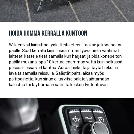
Hoida homma kerralla kuntoon
Willeen voit kiinnittää työlaitteita eteen, taakse ja konepeiton
päälle. Saat kerralla kiinni useamman työvaiheen vaatimat
laitteet: kastele tietä samalla kun harjaat, ja pidä konepeiton
päällä mukana jopa 10 kertaa enemmän vettä kuin pelkässä
pesusäiliössä voit kantaa. Auraa, hiekoita ja täytä hiekoitin
lavalta samalla reissulla. Säästät paitsi aikaa myös
polttoainetta, kun sinun ei tarvitse palata vaihtamaan
kalustoa tai täyttämään säiliöitä kesken työtehtävän.