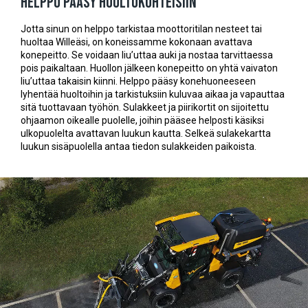
Helppo pääsy huoltokohteisiin
Jotta sinun on helppo tarkistaa moottoritilan nesteet tai
huoltaa Willeäsi, on koneissamme kokonaan avattava
konepeitto. Se voidaan liu’uttaa auki ja nostaa tarvittaessa
pois paikaltaan. Huollon jälkeen konepeitto on yhtä vaivaton
liu’uttaa takaisin kiinni. Helppo pääsy konehuoneeseen
lyhentää huoltoihin ja tarkistuksiin kuluvaa aikaa ja vapauttaa
sitä tuottavaan työhön. Sulakkeet ja piirikortit on sijoitettu
ohjaamon oikealle puolelle, joihin pääsee helposti käsiksi
ulkopuolelta avattavan luukun kautta. Selkeä sulakekartta
luukun sisäpuolella antaa tiedon sulakkeiden paikoista.