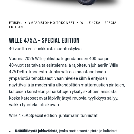
ETUSIVU
YMPÄRISTÖNHOITOKONEET
WILLE 475Δ – SPECIAL
EDITION
WILLE 475Δ – SPECIAL EDITION
40 vuotta ensiluokkaista suorituskykyä
Vuonna 2026 Wille juhlistaa legendaarisen 400‑sarjan
40‑vuotista taivalta esittelemällä rajoitetun juhlaerän Wille
475 Delta -koneesta. Juhlamalli ei ainoastaan hoida
ympäristöä tehokkaasti vaan hivelee silmiä erityisen
näyttävällä ja modernilla ulkonäöllään mattamustien pintojen,
kultaisen koristelun ja harkittujen yksityiskohtien ansiosta.
Koska kateosat ovat läpivärjättyä muovia, tyylikkyys säilyy,
vaikka työnteko olisi kovaa.
Wille 475Δ Special edition ‑juhlamallin tunnistat:
Räätälöidystä juhlaväristä
, jonka mattamusta pinta ja kultaiset