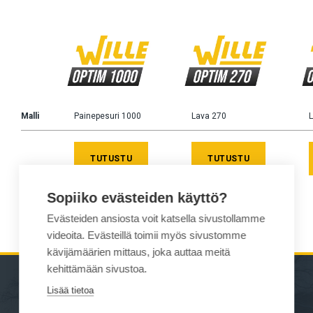
Malli
Painepesuri 1000
Lava 270
L
TUTUSTU
TUTUSTU
Sopiiko evästeiden käyttö?
Evästeiden ansiosta voit katsella sivustollamme
videoita. Evästeillä toimii myös sivustomme
kävijämäärien mittaus, joka auttaa meitä
kehittämään sivustoa.
Lisää tietoa
YMPÄRISTÖNHOITOKONEET
WILLE MYYNTI