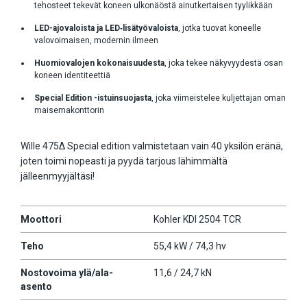
tehosteet tekevät koneen ulkonäöstä ainutkertaisen tyylikkään
LED-ajovaloista ja LED‑lisätyövaloista
, jotka tuovat koneelle
valovoimaisen, modernin ilmeen
Huomiovalojen kokonaisuudesta
, joka tekee näkyvyydestä osan
koneen identiteettiä
Special Edition -istuinsuojasta
, joka viimeistelee kuljettajan oman
maisemakonttorin
Wille 475Δ Special edition valmistetaan vain 40 yksilön eränä,
joten toimi nopeasti ja pyydä tarjous lähimmältä
jälleenmyyjältäsi!
Moottori
Kohler KDI 2504 TCR
Teho
55,4 kW / 74,3 hv
Nostovoima ylä/ala-
11,6 / 24,7 kN
asento