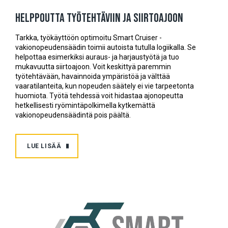
Helppoutta työtehtäviin ja siirtoajoon
Tarkka, työkäyttöön optimoitu Smart Cruiser -
vakionopeudensäädin toimii autoista tutulla logiikalla. Se
helpottaa esimerkiksi auraus- ja harjaustyötä ja tuo
mukavuutta siirtoajoon. Voit keskittyä paremmin
työtehtävään, havainnoida ympäristöä ja välttää
vaaratilanteita, kun nopeuden säätely ei vie tarpeetonta
huomiota. Työtä tehdessä voit hidastaa ajonopeutta
hetkellisesti ryömintäpolkimella kytkemättä
vakionopeudensäädintä pois päältä.
LUE LISÄÄ