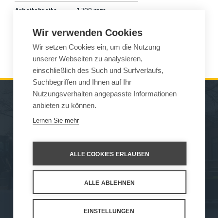
Arbeitsbreite
1700 mm
Gewicht
425 kg
Wir verwenden Cookies
Wir setzen Cookies ein, um die Nutzung
Wille
675
unserer Webseiten zu analysieren,
einschließlich des Such und Surfverlaufs,
Suchbegriffen und Ihnen auf Ihr
Nutzungsverhalten angepasste Informationen
anbieten zu können.
MASCHINEN
VERKAUF
Lernen Sie mehr
ARBEITSGERÄTE
KONTAKT
WARTUNG UND
ALLE COOKIES ERLAUBEN
UNTERSTÜTZ
ALLE ABLEHNEN
How We Work
Privacy Statement
Privacy Policy
Cookie Settings
EINSTELLUNGEN