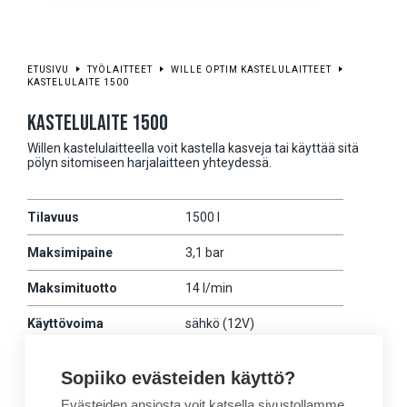
ETUSIVU
TYÖLAITTEET
WILLE OPTIM KASTELULAITTEET
KASTELULAITE 1500
KASTELULAITE 1500
Willen kastelulaitteella voit kastella kasveja tai käyttää sitä
pölyn sitomiseen harjalaitteen yhteydessä.
Tilavuus
1500 l
Maksimipaine
3,1 bar
Maksimituotto
14 l/min
Käyttövoima
sähkö (12V)
Paino
410 kg
Sopiiko evästeiden käyttö?
Yhteensopivat Willet
675-875
Evästeiden ansiosta voit katsella sivustollamme