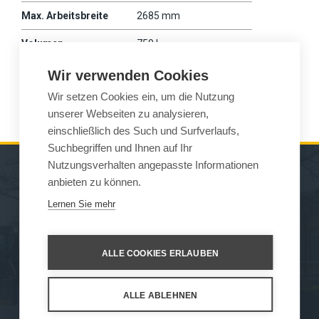
Max. Arbeitsbreite
2685 mm
Volumen
750 l
Gewicht
290 kg
Wir verwenden Cookies
Wir setzen Cookies ein, um die Nutzung
Wille
375
unserer Webseiten zu analysieren,
einschließlich des Such und Surfverlaufs,
Suchbegriffen und Ihnen auf Ihr
Nutzungsverhalten angepasste Informationen
anbieten zu können.
MASCHINEN
VERKAUF
Lernen Sie mehr
ARBEITSGERÄTE
KONTAKT
WARTUNG UND
ALLE COOKIES ERLAUBEN
UNTERSTÜTZ
ALLE ABLEHNEN
How We Work
Privacy Statement
Privacy Policy