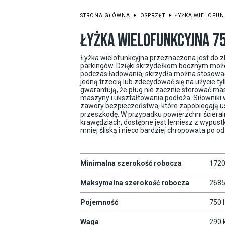
STRONA GŁÓWNA
OSPRZĘT
ŁYŻKA WIELOFU
ŁYŻKA WIELOFUNKCYJNA 7
Łyżka wielofunkcyjna przeznaczona jest do zb
parkingów. Dzięki skrzydełkom bocznym może
podczas ładowania, skrzydła można stosować
jedną trzecią lub zdecydować się na użycie t
gwarantują, że pług nie zacznie sterować mas
maszyny i ukształtowania podłoża. Siłownik
zawory bezpieczeństwa, które zapobiegają 
przeszkodę. W przypadku powierzchni ścieral
krawędziach, dostępne jest lemiesz z wypust
mniej śliską i nieco bardziej chropowata po od
Minimalna szerokość robocza
172
Maksymalna szerokość robocza
268
Pojemność
750 l
Waga
290 