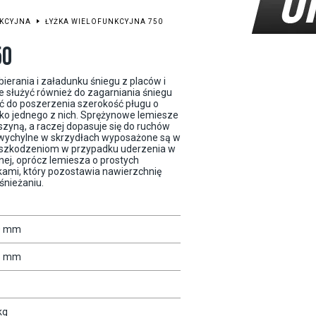
NKCYJNA
ŁYŻKA WIELOFUNKCYJNA 750
50
ierania i załadunku śniegu z placów i
 służyć również do zagarniania śniegu
 do poszerzenia szerokość pługu o
ylko jednego z nich. Sprężynowe lemiesze
zyną, a raczej dopasuje się do ruchów
i wychylne w skrzydłach wyposażone są w
uszkodzeniom w przypadku uderzenia w
nej, oprócz lemiesza o prostych
kami, który pozostawia nawierzchnię
śnieżaniu.
0 mm
5 mm
kg