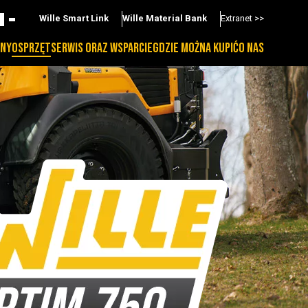
Wille Smart Link
Wille Material Bank
Extranet >>
NY
OSPRZĘT
SERWIS ORAZ WSPARCIE
GDZIE MOŻNA KUPIĆ
O NAS