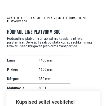
AVALEHT
TÖÖSEADMED
PLATVORM
HÜDRAULILINE
PLATVORM 800
HÜDRAULILINE PLATVORM 800
Hüdrauliline platvorm on abivalmis kaaslane nt liiva
puistamisel. Selle abil saab puistata korraga rohkem ning
liivavaru saab mugavalt platvormil transportida.
Laius
1400 mm
Pikkus
1600 mm
Kõrgus
350 mm
Mahutavus
800 l
Mass
400 kg
Küpsised sellel veebilehel