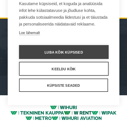
Kokkusobivus
675-875
Kasutame küpsiseid, et koguda ja analüüsida
infot lehe külastatavuse ja jõudluse kohta,
pakkuda sotsiaalmeedia liidestusi ja et täiustada
ja personaliseerida näidatavaid reklaame.
Loe lähemalt
MASINAD
KUST OSTA
TÖÖSEADMED
KONTAKT
LUBA KÕIK KÜPSISED
HOOLDUS JA TUGI
KEELDU KÕIK
How We Work
Privacy Statement
Privacy Policy
Cookie Settings
KÜPSISTE SEADED