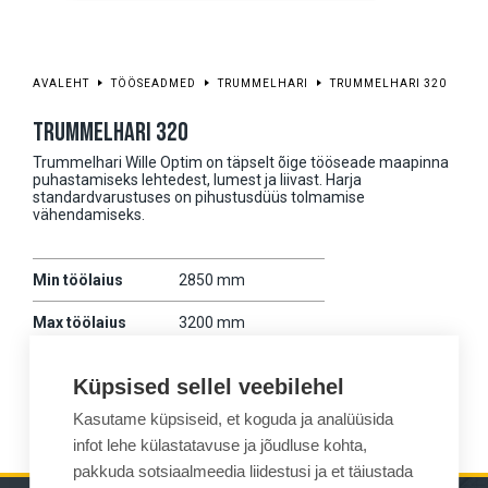
AVALEHT
TÖÖSEADMED
TRUMMELHARI
TRUMMELHARI 320
TRUMMELHARI 320
Trummelhari Wille Optim on täpselt õige tööseade maapinna
puhastamiseks lehtedest, lumest ja liivast. Harja
standardvarustuses on pihustusdüüs tolmamise
vähendamiseks.
Min töölaius
2850 mm
Max töölaius
3200 mm
Mass
560 kg
Küpsised sellel veebilehel
Kokkusobivus
875
Kasutame küpsiseid, et koguda ja analüüsida
infot lehe külastatavuse ja jõudluse kohta,
pakkuda sotsiaalmeedia liidestusi ja et täiustada