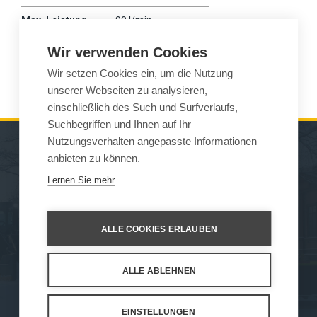
Max. Leistung
90 l/min
Gewicht
635 kg
Wir verwenden Cookies
Wir setzen Cookies ein, um die Nutzung
Wille
675-875
unserer Webseiten zu analysieren,
einschließlich des Such und Surfverlaufs,
Suchbegriffen und Ihnen auf Ihr
Nutzungsverhalten angepasste Informationen
anbieten zu können.
MASCHINEN
VERKAUF
Lernen Sie mehr
ARBEITSGERÄTE
KONTAKT
WARTUNG UND
ALLE COOKIES ERLAUBEN
UNTERSTÜTZ
ALLE ABLEHNEN
How We Work
Privacy Statement
Privacy Policy
Cookie Settings
EINSTELLUNGEN