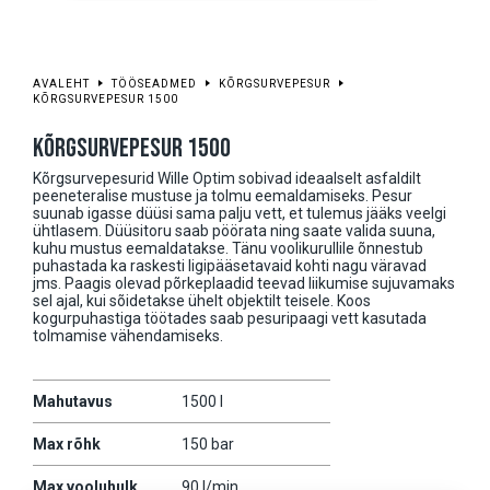
AVALEHT
TÖÖSEADMED
KÕRGSURVEPESUR
KÕRGSURVEPESUR 1500
KÕRGSURVEPESUR 1500
Kõrgsurvepesurid Wille Optim sobivad ideaalselt asfaldilt
peeneteralise mustuse ja tolmu eemaldamiseks. Pesur
suunab igasse düüsi sama palju vett, et tulemus jääks veelgi
ühtlasem. Düüsitoru saab pöörata ning saate valida suuna,
kuhu mustus eemaldatakse. Tänu voolikurullile õnnestub
puhastada ka raskesti ligipääsetavaid kohti nagu väravad
jms. Paagis olevad põrkeplaadid teevad liikumise sujuvamaks
sel ajal, kui sõidetakse ühelt objektilt teisele. Koos
kogurpuhastiga töötades saab pesuripaagi vett kasutada
tolmamise vähendamiseks.
Mahutavus
1500 l
Max rõhk
150 bar
Max vooluhulk
90 l/min