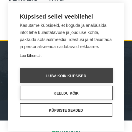
Mass
635 kg
Küpsised sellel veebilehel
Kokkusobivus
675-875
Kasutame küpsiseid, et koguda ja analüüsida
infot lehe külastatavuse ja jõudluse kohta,
pakkuda sotsiaalmeedia liidestusi ja et täiustada
ja personaliseerida näidatavaid reklaame.
Loe lähemalt
MASINAD
KUST OSTA
TÖÖSEADMED
KONTAKT
LUBA KÕIK KÜPSISED
HOOLDUS JA TUGI
KEELDU KÕIK
How We Work
Privacy Statement
Privacy Policy
Cookie Settings
KÜPSISTE SEADED