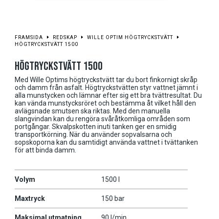
FRAMSIDA
REDSKAP
WILLE OPTIM HÖGTRYCKSTVÄTT
HÖGTRYCKSTVÄTT 1500
HÖGTRYCKSTVÄTT 1500
Med Wille Optims högtryckstvätt tar du bort finkornigt skråp
och damm från asfalt. Högtryckstvätten styr vattnet jämnt i
alla munstycken och lämnar efter sig ett bra tvättresultat. Du
kan vända munstycksröret och bestämma åt vilket håll den
avlägsnade smutsen ska riktas. Med den manuella
slangvindan kan du rengöra svåråtkomliga områden som
portgångar. Skvalpskotten inuti tanken ger en smidig
transportkörning. När du använder sopvalsarna och
sopskoporna kan du samtidigt använda vattnet i tvättanken
för att binda damm.
Volym
1500 l
Maxtryck
150 bar
Maksimal utmatning
90 l/min