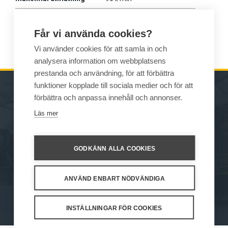
Vikt
635 kg
Får vi använda cookies?
Wille
675-875
Vi använder cookies för att samla in och
analysera information om webbplatsens
prestanda och användning, för att förbättra
funktioner kopplade till sociala medier och för att
förbättra och anpassa innehåll och annonser.
MASKINER
FÖRSÄLJNING
Läs mer
REDSKAP
KONTAKTUPPGIFTER
SERVICE OCH
GODKÄNN ALLA COOKIES
UNDERSTÖD
ANVÄND ENBART NÖDVÄNDIGA
How We Work
Privacy Statement
Privacy Policy
Cookie Settings
INSTÄLLNINGAR FÖR COOKIES