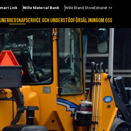
Smart Link
Wille Material Bank
Wille Brand Store
Extranet >>
INER
REDSKAP
SERVICE OCH UNDERSTÖD
FÖRSÄLJNING
OM OSS