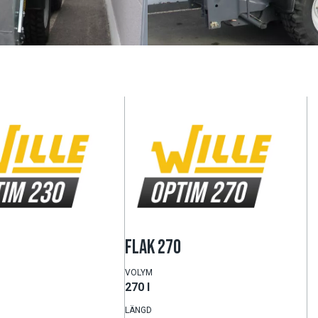
FLAK 270
VOLYM
270 l
LÄNGD