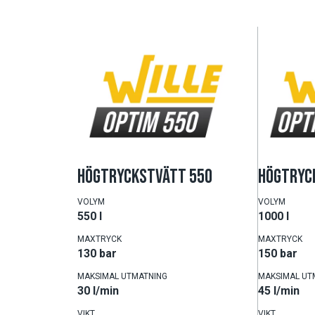
HÖGTRYCKSTVÄTT 550
HÖGTRYC
VOLYM
VOLYM
550 l
1000 l
MAXTRYCK
MAXTRYCK
130 bar
150 bar
MAKSIMAL UTMATNING
MAKSIMAL UT
30 l/min
45 l/min
VIKT
VIKT