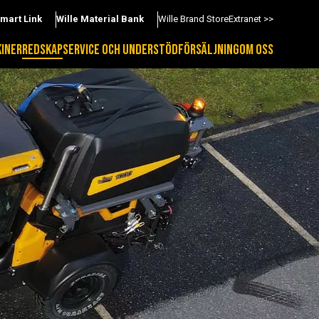
Smart Link
Wille Material Bank
Wille Brand Store
Extranet >>
INER
REDSKAP
SERVICE OCH UNDERSTÖD
FÖRSÄLJNING
OM OSS