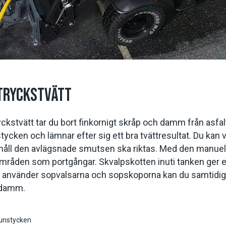
GTRYCKSTVÄTT
kstvätt tar du bort finkornigt skråp och damm från asfalt
stycken och lämnar efter sig ett bra tvättresultat. Du kan
håll den avlägsnade smutsen ska riktas. Med den manuell
mråden som portgångar. Skvalpskotten inuti tanken ger e
u använder sopvalsarna och sopskoporna kan du samtidigt 
a damm.
unstycken