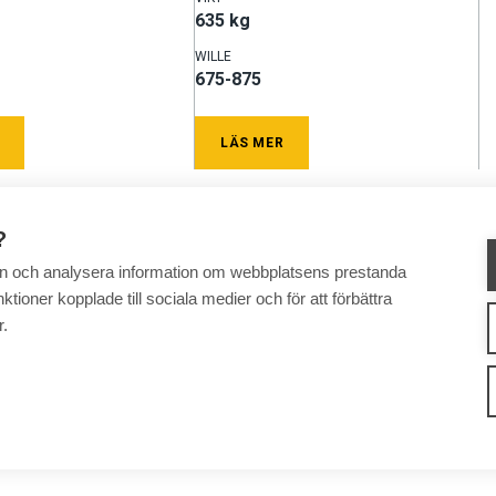
635 kg
WILLE
675-875
LÄS MER
?
 in och analysera information om webbplatsens prestanda
ktioner kopplade till sociala medier och för att förbättra
r.
KINER
REDSKAP
SERVICE OCH UNDERSTÖD
FÖRSÄLJNING
KONTAKTUPPGI
How We Work
Privacy Statement
Privacy Policy
Cookie Settings