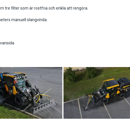
om tre filter som är rostfria och enkla att rengöra.
-meters manuell slangvinda
ovansida