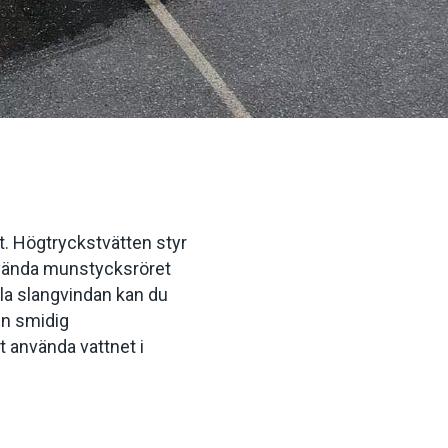
. Högtryckstvätten styr 
 vända munstycksröret 
a slangvindan kan du 
n smidig 
använda vattnet i 