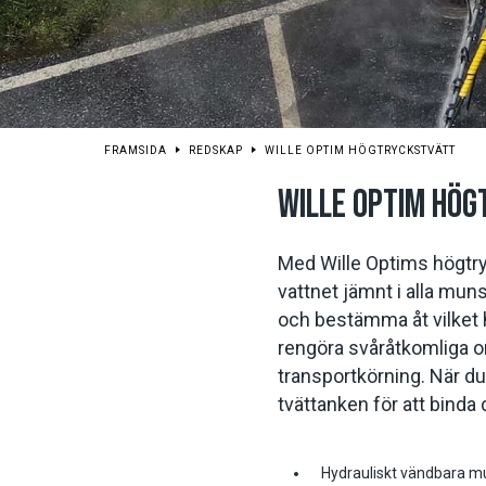
FRAMSIDA
REDSKAP
WILLE OPTIM HÖGTRYCKSTVÄTT
WILLE OPTIM HÖ
Med Wille Optims högtryc
vattnet jämnt i alla mun
och bestämma åt vilket 
rengöra svåråtkomliga o
transportkörning. När d
tvättanken för att bind
Hydrauliskt vändbara m