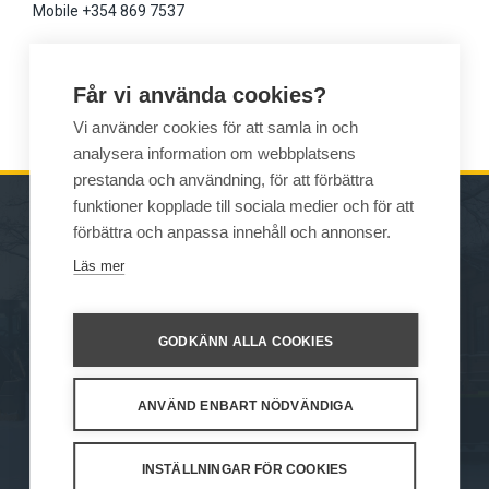
Mobile +354 869 7537
gudmundurg(at)veltir.is
Får vi använda cookies?
www.veltir.is
Vi använder cookies för att samla in och
analysera information om webbplatsens
prestanda och användning, för att förbättra
funktioner kopplade till sociala medier och för att
förbättra och anpassa innehåll och annonser.
MASKINER
FÖRSÄLJNING
Läs mer
REDSKAP
KONTAKTUPPGIFTER
SERVICE OCH
GODKÄNN ALLA COOKIES
UNDERSTÖD
ANVÄND ENBART NÖDVÄNDIGA
How We Work
Privacy Statement
Privacy Policy
Cookie Settings
INSTÄLLNINGAR FÖR COOKIES