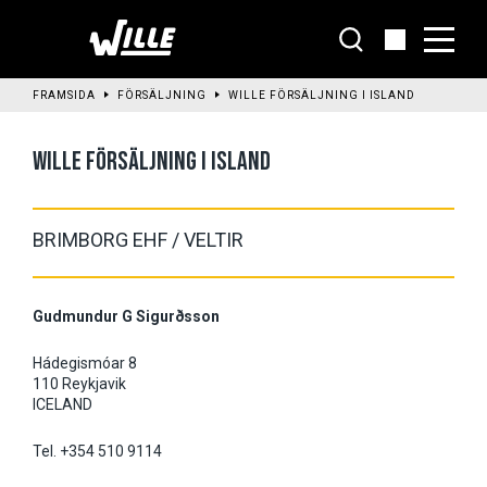
Till
huvudinnehållet
FRAMSIDA
FÖRSÄLJNING
WILLE FÖRSÄLJNING I ISLAND
WILLE FÖRSÄLJNING I ISLAND
BRIMBORG EHF / VELTIR
Gudmundur G Sigurðsson
Hádegismóar 8
110 Reykjavik
ICELAND
Tel. +354 510 9114