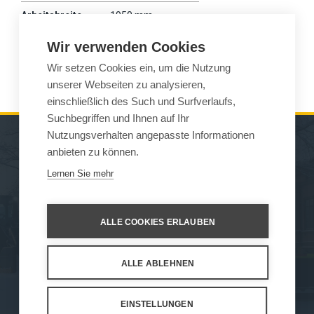
Arbeitsbreite
1950 mm
Gewicht
625 kg
Wir verwenden Cookies
Wir setzen Cookies ein, um die Nutzung
Wille
875
unserer Webseiten zu analysieren,
einschließlich des Such und Surfverlaufs,
Suchbegriffen und Ihnen auf Ihr
Nutzungsverhalten angepasste Informationen
anbieten zu können.
MASCHINEN
VERKAUF
Lernen Sie mehr
ARBEITSGERÄTE
KONTAKT
WARTUNG UND
ALLE COOKIES ERLAUBEN
UNTERSTÜTZ
ALLE ABLEHNEN
How We Work
Privacy Statement
Privacy Policy
Cookie Settings
EINSTELLUNGEN