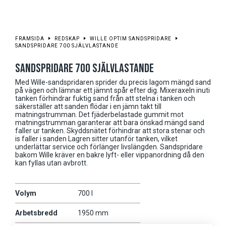
FRAMSIDA
REDSKAP
WILLE OPTIM SANDSPRIDARE
SANDSPRIDARE 700 SJÄLVLASTANDE
SANDSPRIDARE 700 SJÄLVLASTANDE
Med Wille-sandspridaren sprider du precis lagom mängd sand
på vägen och lämnar ett jämnt spår efter dig. Mixeraxeln inuti
tanken förhindrar fuktig sand från att stelna i tanken och
säkerställer att sanden flödar i en jämn takt till
matningstrumman. Det fjäderbelastade gummit mot
matningstrumman garanterar att bara önskad mängd sand
faller ur tanken. Skyddsnätet förhindrar att stora stenar och
is faller i sanden Lagren sitter utanför tanken, vilket
underlättar service och förlänger livslängden. Sandspridare
bakom Wille kräver en bakre lyft- eller vippanordning då den
kan fyllas utan avbrott.
Volym
700 l
Arbetsbredd
1950 mm