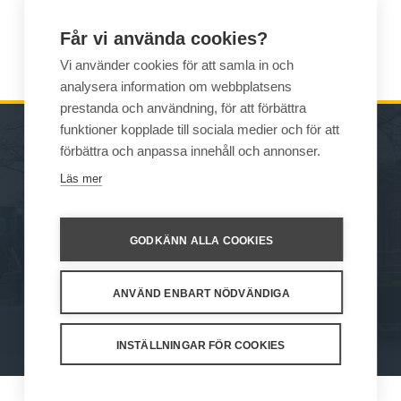
Vikt
625 kg
Får vi använda cookies?
Wille
875
Vi använder cookies för att samla in och
analysera information om webbplatsens
prestanda och användning, för att förbättra
funktioner kopplade till sociala medier och för att
förbättra och anpassa innehåll och annonser.
MASKINER
FÖRSÄLJNING
Läs mer
REDSKAP
KONTAKTUPPGIFTER
SERVICE OCH
GODKÄNN ALLA COOKIES
UNDERSTÖD
ANVÄND ENBART NÖDVÄNDIGA
How We Work
Privacy Statement
Privacy Policy
Cookie Settings
INSTÄLLNINGAR FÖR COOKIES